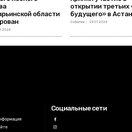
ва
открытии третьих
рьинской области
будущего» в Аста
рован
События
29.07.2026
8.2026
Социальные сети
информация
айте