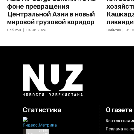
фоне превращения
хозяйст
Центральной Азии в новый
Кашкада
мировой грузовой коридор
ликвиди
События
04.08.2026
События
01.0
Статистика
О газете
Контактная 
Реклама на с