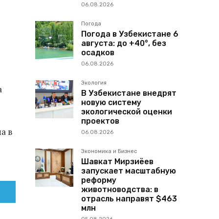
06.08.2026
Погода
Погода в Узбекистане 6
августа: до +40°, без
осадков
06.08.2026
Экология
а
В Узбекистане внедрят
новую систему
экологической оценки
проектов
а в
06.08.2026
Экономика и Бизнес
Шавкат Мирзиёев
запускает масштабную
реформу
животноводства: в
отрасль направят $463
млн