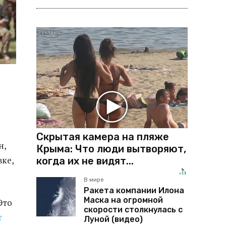
Скрытая камера на пляже
н,
Крыма: Что люди вытворяют,
вке,
когда их не видят...
В мире
Ракета компании Илона
Маска на огромной
Это
скорости столкнулась с
т
Луной (видео)