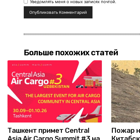
Уведомлять меня о новых записях почтой.
Больше похожих статей
Ташкент примет Central
Пожар н
Asia Air Cargo Summit #3 на
Китабск