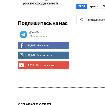
риске схода селей
ТЕГИ
армия
П
Поделитьс
Подпишитесь на нас
51,905
Фанаты
МНЕ НРАВИТСЯ
22,961
Читатели
ЧИТАТЬ
8,910
Подписчики
ПОДПИСАТЬСЯ
ОСТАВЬТЕ ОТВЕТ