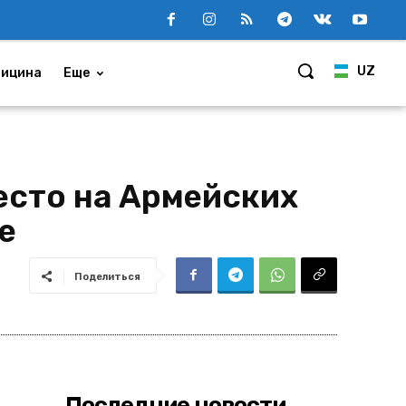
UZ
ицина
Еще
есто на Армейских
е
Поделиться
Последние новости