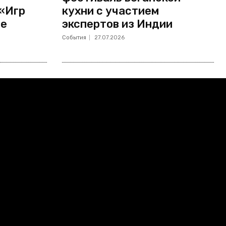
 «Игр
кухни с участием
не
экспертов из Индии
События
27.07.2026