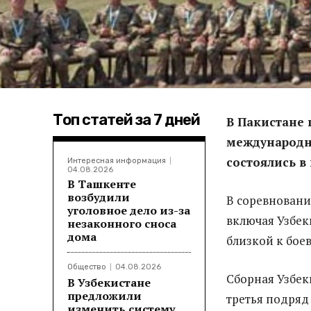
Топ статей за 7 дней
В Пакистане 
международ
состоялись в
Интересная информация
04.08.2026
В Ташкенте
возбудили
В соревновани
уголовное дело из-за
включая Узбек
незаконного сноса
дома
близкой к бое
Общество
04.08.2026
Сборная Узбек
В Узбекистане
предложили
третья подряд 
изменить систему