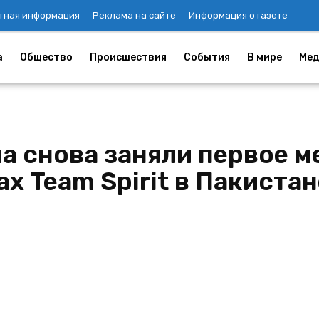
тная информация
Реклама на сайте
Информация о газете
а
Общество
Происшествия
События
В мире
Мед
а снова заняли первое м
 Team Spirit в Пакистан