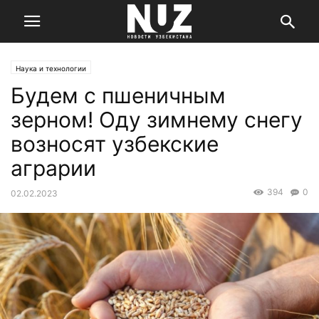
Наука и технологии
Будем с пшеничным
зерном! Оду зимнему снегу
возносят узбекские
аграрии
394
0
02.02.2023