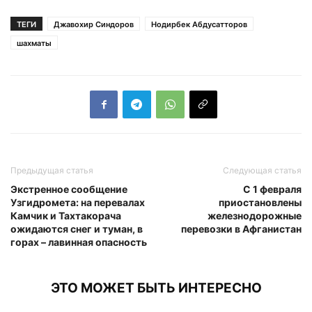
ТЕГИ
Джавохир Синдоров
Нодирбек Абдусатторов
шахматы
Предыдущая статья
Следующая статья
Экстренное сообщение
С 1 февраля
Узгидромета: на перевалах
приостановлены
Камчик и Тахтакорача
железнодорожные
ожидаются снег и туман, в
перевозки в Афганистан
горах – лавинная опасность
ЭТО МОЖЕТ БЫТЬ ИНТЕРЕСНО