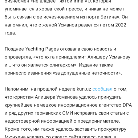
бизнесмен «не владеет яхтой Irina VU, которая
упоминается в хорватской прессе, и никак не может
быть связан с ее исчезновением из порта Бетина». Он
напомнил, что с женой Усманов развелся летом 2022
года.
Позднее Yachting Pages отозвала свою новость и
опровергла, «что яхта принадлежит Алишеру Усманову
и… что он является олигархом». Издание также
принесло извинения «за допущенные неточности».
Напомним, на прошлой неделе kun.uz
сообщал
о том,
что юристам Алишера Усманова удалось принудить
крупнейшее немецкое информационное агентство DPA
и ряд других германских СМИ исправить свои статьи с
недостоверной информацией о предпринимателе.
Кроме того, им также удалось заставить прокуратуру
Мюнхена удалить со своего сайта пресс-релиз, в