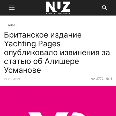
В мире
Британское издание
Yachting Pages
опубликовало извинения за
статью об Алишере
Усманове
3772
1
22.01.2023