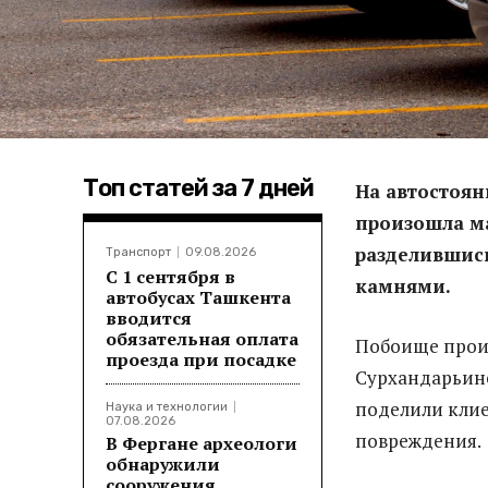
Топ статей за 7 дней
На автостоян
произошла ма
разделившись
Транспорт
09.08.2026
С 1 сентября в
камнями.
автобусах Ташкента
вводится
обязательная оплата
Побоище прои
проезда при посадке
Сурхандарьинс
поделили клие
Наука и технологии
07.08.2026
повреждения.
В Фергане археологи
обнаружили
сооружения