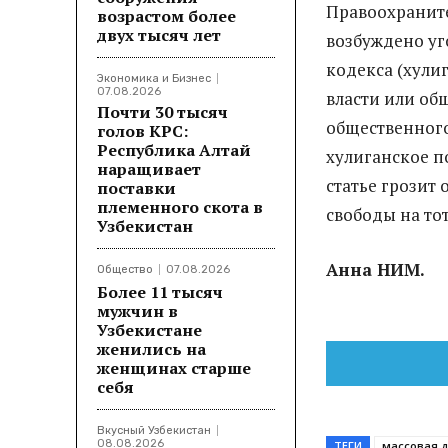
Правоохраните
возрастом более
двух тысяч лет
возбуждено уго
кодекса (хули
Экономика и Бизнес
07.08.2026
власти или об
Почти 30 тысяч
общественног
голов КРС:
Республика Алтай
хулиганское п
наращивает
статье грозит
поставки
племенного скота в
свободы на тот
Узбекистан
Анна НИМ.
Общество
07.08.2026
Более 11 тысяч
мужчин в
Узбекистане
женились на
женщинах старше
себя
Вкусный Узбекистан
08.08.2026
ТЕГИ
массовая 