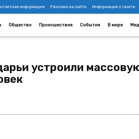
нтактная информация
Реклама на сайте
Информация о газете
а
Общество
Происшествия
События
В мире
Мед
дарьи устроили массовую
овек