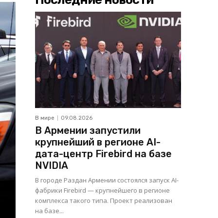
В мире
09.08.2026
В Армении запустили
крупнейший в регионе AI-
дата-центр Firebird на базе
NVIDIA
В городе Раздан Армении состоялся запуск AI-
фабрики Firebird — крупнейшего в регионе
комплекса такого типа. Проект реализован
на базе...