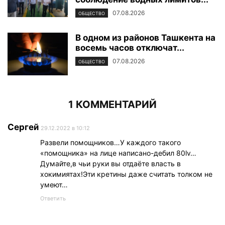
07.08.2026
ОБЩЕСТВО
В одном из районов Ташкента на
восемь часов отключат...
07.08.2026
ОБЩЕСТВО
1 КОММЕНТАРИЙ
Сергей
29.12.2022 в 10:12
Развели помощников…У каждого такого
«помощника» на лице написано-дебил 80lv…
Думайте,в чьи руки вы отдаёте власть в
хокимиятах!Эти кретины даже считать толком не
умеют…
Ответить