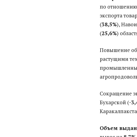
по отношению 
экспорта това
(
38,5%
), Наво
(
25
,6%
) област
Повышение объ
растущими тем
промышленных
агропродоволь
Сокращение эк
Бухарской (
-3
Каракалпакста
Объем выдан
вырос на
8,7