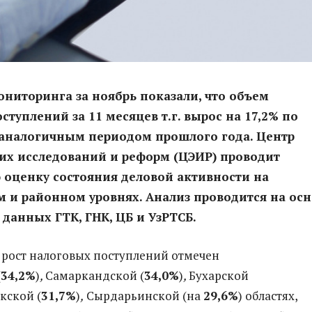
ониторинга за ноябрь показали, что объем
ступлений за 11 месяцев т.г. вырос на 1
7
,
2
% по
 аналогичным периодом прошлого года.
Центр
их исследований и реформ (ЦЭИР) проводит
оценку состояния деловой активности на
 и районном уровнях. Анализ проводится на осн
данных ГТК, ГНК, ЦБ и УзРТСБ.
рост налоговых поступлений отмечен
(
34,2
%
)
,
Самаркандской (
3
4
,0
%
)
,
Бухарской
акской (
3
1
,7
%
)
,
Сырдарьинской (на
29
,6
%
) областях,