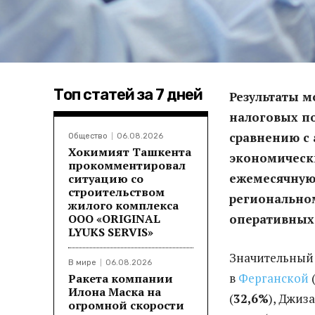
Топ статей за 7 дней
Результаты м
налоговых по
сравнению с
Общество
06.08.2026
Хокимият Ташкента
экономическ
прокомментировал
ежемесячную 
ситуацию со
строительством
региональном
жилого комплекса
ООО «ORIGINAL
оперативных 
LYUKS SERVIS»
Значительный 
В мире
06.08.2026
в
Ферганской
Ракета компании
Илона Маска на
(
3
2,6%
), Джиз
огромной скорости