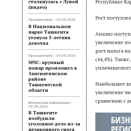
столкнулась с Луной
Республике Ка
(видео)
Рост поступле
Происшествия
06.08.2026
В Национальном
парке Ташкента
Анализ поступ
утонула 5-летняя
увеличение по
девочка
рост налога на
Происшествия
06.08.2026
(44,4%). Также
МЧС: крупный
уплачиваемого
пожар произошел в
Зангиатинском
районе
Наибольшее вл
Ташкентской
области
увеличение чи
сравнению с а
Интересная информация
04.08.2026
В Ташкенте
возбудили
уголовное дело из-за
незаконного сноса