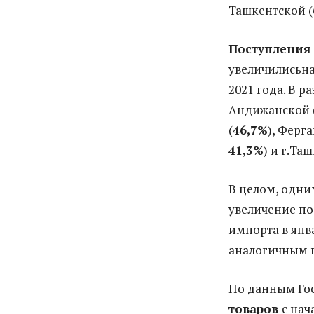
Ташкентской (6 
Поступления
увеличилисьн
2021 года. В 
Андижанской 
(
46,7%
), Ферг
41,3%
) и г.Та
В целом, одни
увеличение по
импорта в янв
аналогичным 
По данным Го
товаров
с нач