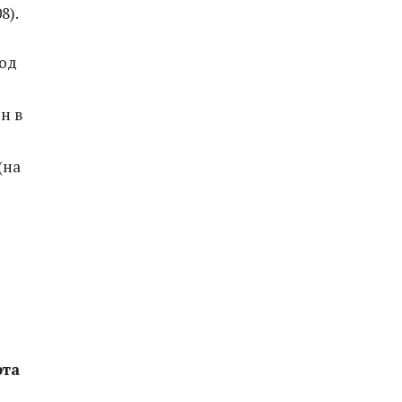
8).
од
н в
(на
рта