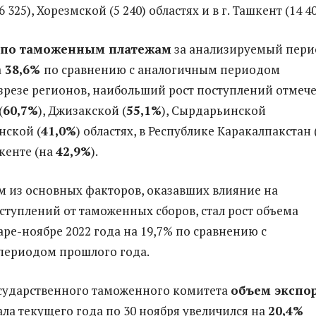
325), Хорезмской (5 240) областях и в г. Ташкент (14 40
 по таможенным платежам
за анализируемый пери
а
38,6%
по сравнению с аналогичным периодом
разрезе регионов, наибольший рост поступлений отмече
(
60,7%
), Джизакской (
55,1%
), Сырдарьинской
анской (
41,0%
) областях, в Республике Каракалпакстан 
шкенте (на
42,9%
).
м из основных факторов, оказавших влияние на
ступлений от таможенных сборов, стал рост объема
аре-ноябре 2022 года на 19,7% по сравнению с
периодом прошлого года.
сударственного таможенного комитета
объем экспо
ала текущего года по 30 ноября увеличился на
20
,4%