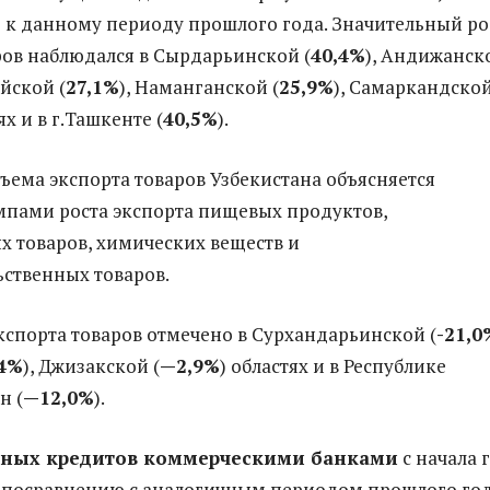
к данному периоду прошлого года. Значительный ро
ров наблюдался в Сырдарьинской (
40
,4%
), Андижанск
ийской (
27,1%
), Наманганской (
25
,9%
), Самаркандско
ях и в г.Ташкенте (
40,5%
).
ема экспорта товаров Узбекистана объясняется
пами роста экспорта пищевых продуктов,
 товаров, химических веществ и
ственных товаров.
спорта товаров отмечено в Сурхандарьинской (
-21,0
,4%
), Джизакской (
—
2
,9
%
) областях и в Республике
н (
—
12,0%
).
ных кредитов коммерческими банками
с начала 
%
посравнению с аналогичным периодом прошлого год