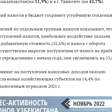
ракалпакстан(на
31,9
%
) и в г. Ташкенте (на
42
,7%
).
ний налогов в бюджет сохраняет устойчивую тенденц
лений по отдельным группам налогов показывает, что
ступлений налогов, наибольшее воздействие оказали
 добавленную стоимость (32,6%) и налога с оборота
, существенно выросли поступления от налога на приб
 учреждениями с начала года, они увеличились на 53,
ияние на поступления налоговых доходов оказало
сла новых хозяйствующих субъектов на 14,4% по
налогичным периодом 2021 г.