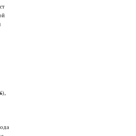
ст
ой
й
%
),
года
а.