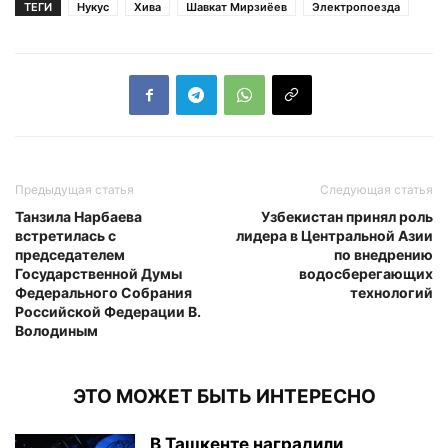
ТЕГИ
Нукус
Хива
Шавкат Мирзиёев
Электропоезда
Предыдущая статья
Следующая статья
Танзила Нарбаева
Узбекистан принял роль
встретилась с
лидера в Центральной Азии
председателем
по внедрению
Государственной Думы
водосберегающих
Федерального Собрания
технологий
Российской Федерации В.
Володиным
ЭТО МОЖЕТ БЫТЬ ИНТЕРЕСНО
В Ташкенте наградили