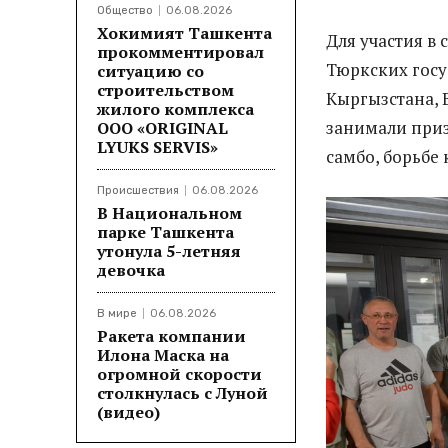
Общество
06.08.2026
Хокимият Ташкента
Для участия в
прокомментировал
Тюркских госу
ситуацию со
строительством
Кыргызстана, 
жилого комплекса
занимали приз
ООО «ORIGINAL
LYUKS SERVIS»
самбо, борьбе 
Происшествия
06.08.2026
В Национальном
парке Ташкента
утонула 5-летняя
девочка
В мире
06.08.2026
Ракета компании
Илона Маска на
огромной скорости
столкнулась с Луной
(видео)