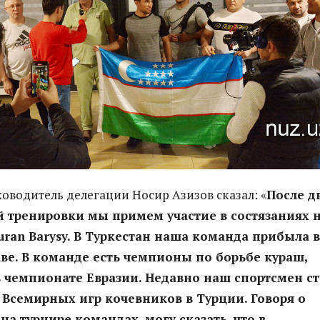
ководитель делегации Носир Азизов сказал: «
После д
й тренировки мы примем участие в состязаниях 
uran Barysy. В Туркестан наша команда прибыла в
ве. В команде есть чемпионы по борьбе кураш,
 чемпионате Евразии. Недавно наш спортсмен ст
Всемирных игр кочевников в Турции. Говоря о
на турнире командах, могу сказать, что в