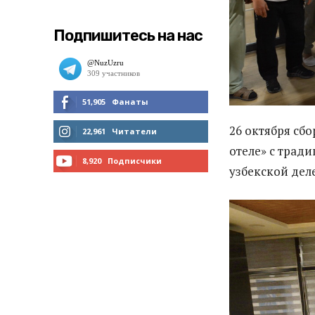
Подпишитесь на нас
51,905
Фанаты
26 октября сб
МНЕ НРАВИТСЯ
22,961
Читатели
отеле» с трад
ЧИТАТЬ
8,920
Подписчики
узбекской дел
ПОДПИСАТЬСЯ