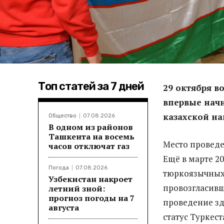
Топ статей за 7 дней
29 октября в
впервые начн
казахской на
Общество
07.08.2026
В одном из районов
Ташкента на восемь
Место проведе
часов отключат газ
Ещё в марте 2
Погода
07.08.2026
тюркоязычных 
Узбекистан накроет
провозгласивш
летний зной:
прогноз погоды на 7
проведение зд
августа
статус Туркес