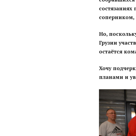
состязаниях 
соперником, 
Но, посколь
Грузии участ
остаётся ком
Хочу подчерк
планами и ув