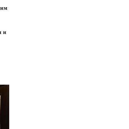
шим
и и