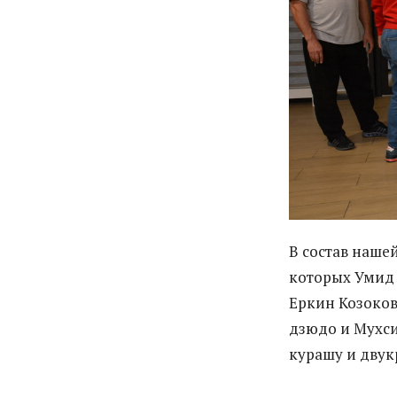
В состав наше
которых Умид 
Еркин Козоков
дзюдо и Мухси
курашу и двук