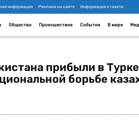
ная информация
Реклама на сайте
Информация о газете
а
Общество
Происшествия
События
В мире
Мед
кистана прибыли в Турке
ациональной борьбе каза