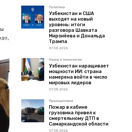
Политика
Узбекистан и США
выходят на новый
уровень: итоги
ны
разговора Шавката
Мирзиёева и Дональда
юдо,
Трампа
07.08.2026
Наука и технологии
Узбекистан наращивает
мощности ИИ: страна
намерена войти в число
мировых лидеров
07.08.2026
Происшествия
Пожар в кабине
грузовика привел к
смертельному ДТП в
Самаркандской области
07.08.2026