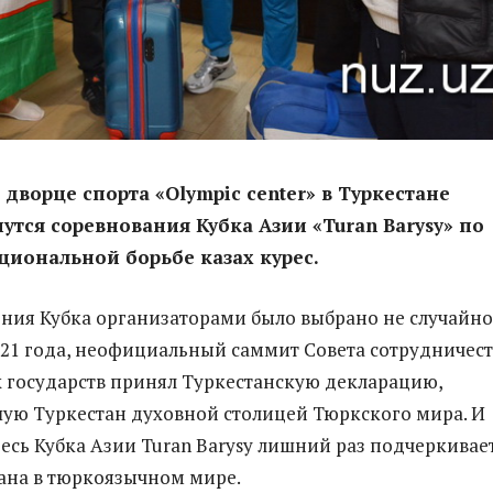
о дворце спорта
«Olympic center» в Туркестане
утся соревнования Кубка Азии
«Turan Barysy» по
циональной борьбе казах курес.
ния Кубка организаторами было выбрано не случайно
021 года, неофициальный саммит Совета сотрудничест
государств принял Туркестанскую декларацию,
ую Туркестан духовной столицей Тюркского мира. И
есь Кубка Азии Turan Barysy лишний раз подчеркивае
тана в тюркоязычном мире.