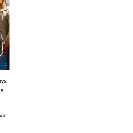
вух
на
ал