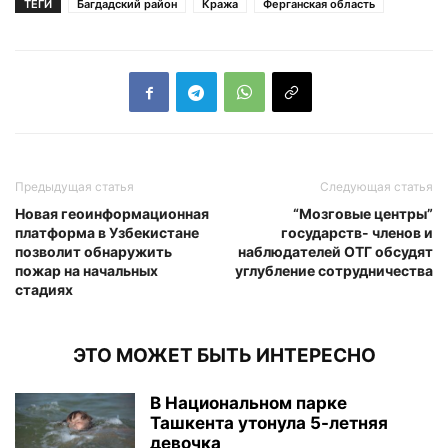
ТЕГИ
Багдадский район
Кража
Ферганская область
Предыдущая статья
Следующая статья
Новая геоинформационная
“Мозговые центры”
платформа в Узбекистане
государств- членов и
позволит обнаружить
наблюдателей ОТГ обсудят
пожар на начальных
углубление сотрудничества
стадиях
ЭТО МОЖЕТ БЫТЬ ИНТЕРЕСНО
В Национальном парке
Ташкента утонула 5-летняя
девочка