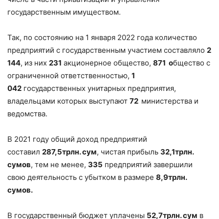
государственным имуществом.
Так, по состоянию на 1 января 2022 года количество
предприятий с государственным участием составляло
2
144
, из них
231
акционерное общество,
871
о
бщество с
ограниченной ответственностью,
1
042
государственных унитарных предприятия,
владельцами которых выступают
72
министерства и
ведомства.
В 2021 году общий доход предприятий
составил
287,5
трлн. сум
, чистая прибыль
32,1
трлн.
сумов
, тем не менее,
335
предприятий завершили
свою деятельность с убытком в размере
8,9
трлн.
сумов
.
В государственный бюджет уплачены
52,7
трлн. сум
в