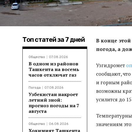
Топ статей за 7 дней
В конце этой
погода, а до
Общество
07.08.2026
В одном из районов
Узгидромет
оп
Ташкента на восемь
сообщают, что
часов отключат газ
и горным рай
Погода
07.08.2026
возможны крат
Узбекистан накроет
усилится до 15
летний зной:
прогноз погоды на 7
августа
Температурный
значениям этог
Общество
06.08.2026
Хокимият Ташкента