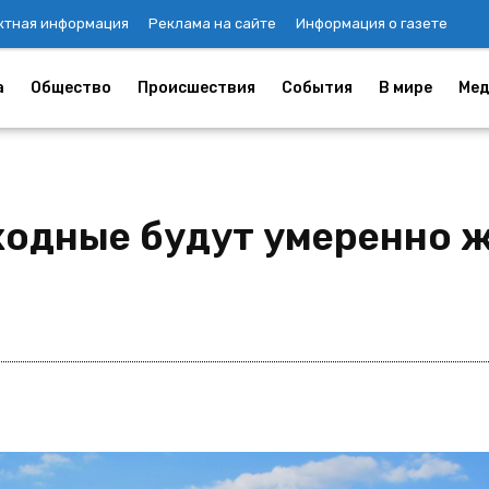
ктная информация
Реклама на сайте
Информация о газете
а
Общество
Происшествия
События
В мире
Мед
ходные будут умеренно 