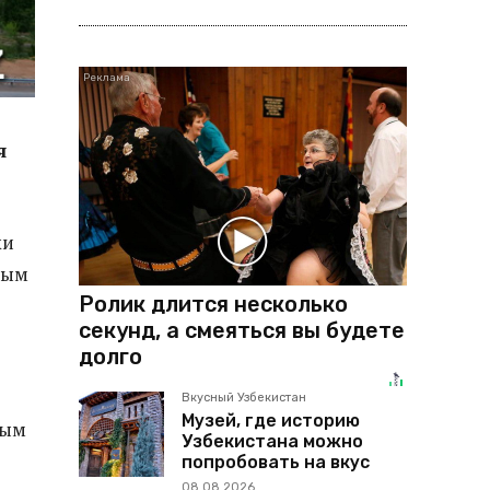
я
ки
ным
Ролик длится несколько
секунд, а смеяться вы будете
долго
Вкусный Узбекистан
Музей, где историю
ным
Узбекистана можно
попробовать на вкус
08.08.2026