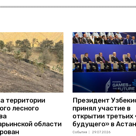
а территории
Президент Узбеки
ого лесного
принял участие в
ва
открытии третьих
рьинской области
будущего» в Аста
рован
События
29.07.2026