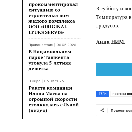
прокомментировал
В субботу и во
ситуацию со
строительством
Температура в
жилого комплекса
градусов.
ООО «ORIGINAL
LYUKS SERVIS»
Анна НИМ.
Происшествия
06.08.2026
В Национальном
парке Ташкента
утонула 5-летняя
девочка
В мире
06.08.2026
Ракета компании
Илона Маска на
ТЕГИ
прогноз п
огромной скорости
столкнулась с Луной
(видео)
Поделитьс