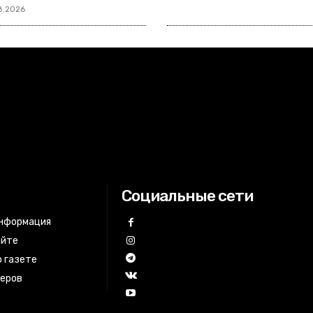
8.2026
Социальные сети
информация
айте
 газете
неров