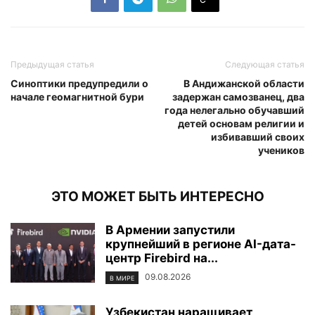
Предыдущая статья
Следующая статья
Синоптики предупредили о
В Андижанской области
начале геомагнитной бури
задержан самозванец, два
года нелегально обучавший
детей основам религии и
избивавший своих
учеников
ЭТО МОЖЕТ БЫТЬ ИНТЕРЕСНО
В Армении запустили
крупнейший в регионе AI-дата-
центр Firebird на...
09.08.2026
В МИРЕ
Узбекистан наращивает