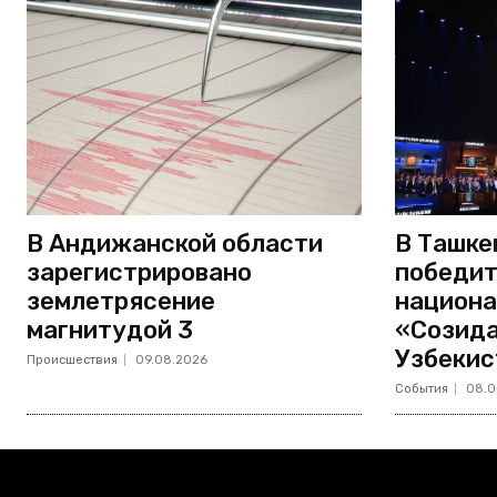
В Андижанской области
В Ташке
зарегистрировано
победит
землетрясение
национа
магнитудой 3
«Созида
Узбекис
Происшествия
09.08.2026
События
08.0