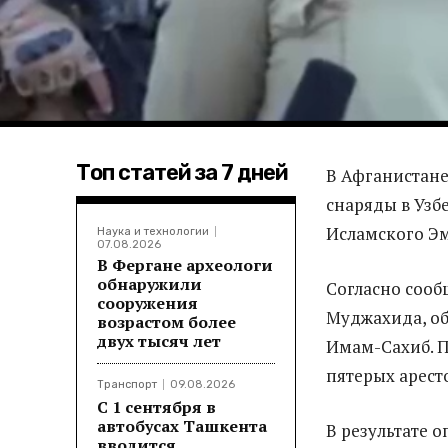
Топ статей за 7 дней
В Афганистане
снаряды в Узб
Исламского Эм
Наука и технологии
07.08.2026
В Фергане археологи
обнаружили
Согласно соо
сооружения
Муджахида, об
возрастом более
двух тысяч лет
Имам-Сахиб. П
пятерых арест
Транспорт
09.08.2026
С 1 сентября в
автобусах Ташкента
В результате 
вводится