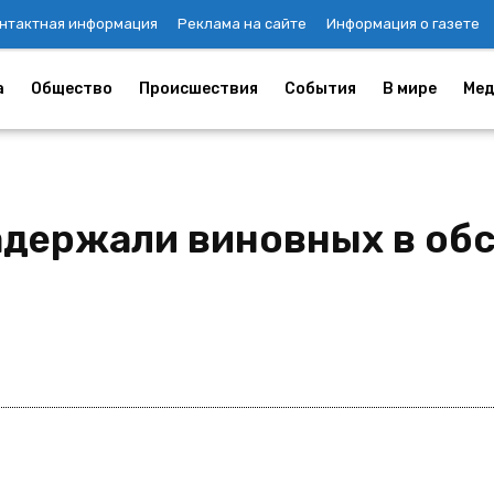
нтактная информация
Реклама на сайте
Информация о газете
а
Общество
Происшествия
События
В мире
Мед
адержали виновных в об