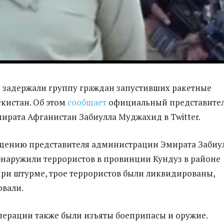
 задержали группу граждан запустивших ракетные
екистан. Об этом
сообщает
официальный представите
ирата Афганистан Забиулла Муджахид в Twitter.
бщению представителя администрации Эмирата Забиу
наружили террористов в провинции Кундуз в районе
ри штурме, трое террористов были ликвидированы,
овали.
операции также были изъяты боеприпасы и оружие.