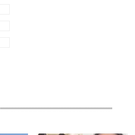
Имя:*
Электронная
почта:*
Веб-
Сайт: