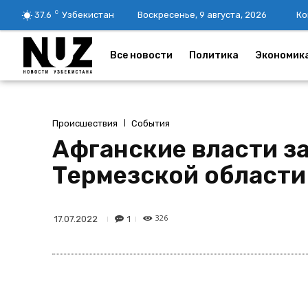
C
37.6
Узбекистан
Воскресенье, 9 августа, 2026
Ко
Все новости
Политика
Экономик
Происшествия
События
Афганские власти з
Термезской области
326
1
17.07.2022