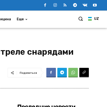
UZ
ицина
Еще
стреле снарядами
Поделиться
Последние новости