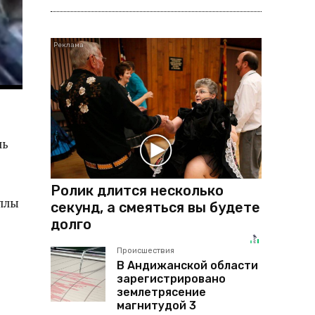
ль
Ролик длится несколько
ллы
секунд, а смеяться вы будете
долго
Происшествия
В Андижанской области
зарегистрировано
землетрясение
магнитудой 3