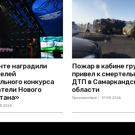
нте наградили
Пожар в кабине гр
елей
привел к смертель
льного конкурса
ДТП в Самаркандс
тели Нового
области
тана»
Происшествия
07.08.2026
8.2026