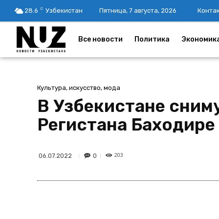
C
28.6
Узбекистан
Пятница, 7 августа, 2026
Конта
Все новости
Политика
Экономик
Культура, искусство, мода
В Узбекистане сним
Регистана Баходире
203
0
06.07.2022