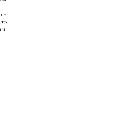
том
ется
и и