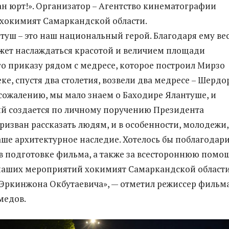
ган юрт!». Организатор – Агентство кинематографии
 хокимият Самаркандской области.
туш – это наш национальный герой. Благодаря ему ве
жет наслаждаться красотой и величием площади
его приказу рядом с медресе, которое построил Мирзо
еке, спустя два столетия, возвели два медресе – Шердо
 сожалению, мы мало знаем о Баходире Ялантуше, и
й создается по личному поручению Президента
призван рассказать людям, и в особенности, молодежи,
аше архитектурное наследие. Хотелось бы поблагодар
 в подготовке фильма, а также за всестороннюю помо
наших мероприятий хокимият Самаркандской области
Эркинжона Окбутаевича», — отметил режиссер фильм
медов.