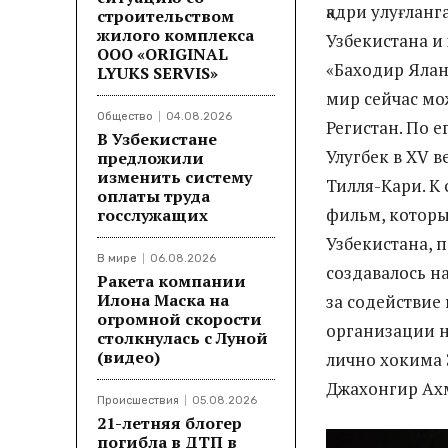
қадри улуғлан
строительством
жилого комплекса
Узбекистана и
ООО «ORIGINAL
«Баходир Ялан
LYUKS SERVIS»
мир сейчас мо
Общество
04.08.2026
Регистан. По 
В Узбекистане
Улугбек в XV в
предложили
изменить систему
Тилля-Кари. К
оплаты труда
фильм, которы
госслужащих
Узбекистана, 
В мире
06.08.2026
создавалось н
Ракета компании
Илона Маска на
за содействие
огромной скорости
организации 
столкнулась с Луной
(видео)
лично хокима 
Джахонгир Ах
Происшествия
05.08.2026
21-летняя блогер
погибла в ДТП в