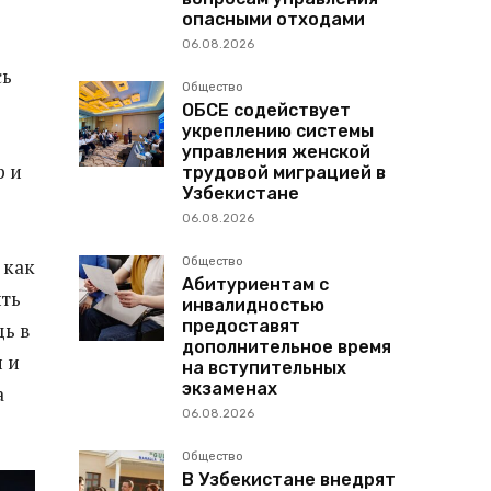
опасными отходами
06.08.2026
сь
Общество
ОБСЕ содействует
укреплению системы
управления женской
р и
трудовой миграцией в
Узбекистане
06.08.2026
Общество
 как
Абитуриентам с
ить
инвалидностью
предоставят
щь в
дополнительное время
 и
на вступительных
экзаменах
а
06.08.2026
Общество
В Узбекистане внедрят