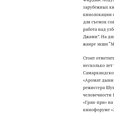
зарубежных ки
кинолокации с
для съемок со
работа над уз
Джами”. На дн
жанре экшн “М
Стоит отметит
несколько лет
Самаркандской
«Аромат дыни
режиссера Шух
человечности 
«Гран-при» н
кинофоруме «З