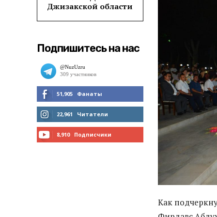
Джизакской области
Подпишитесь на нас
51,905
Фанаты
МНЕ НРАВИТСЯ
22,961
Читатели
ЧИТАТЬ
8,910
Подписчики
ПОДПИСАТЬСЯ
Как подчеркну
Фирдавс Абдух