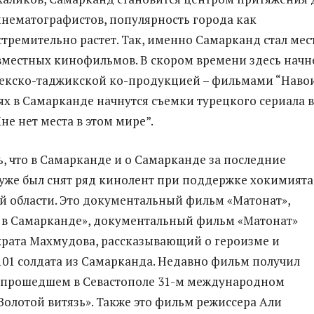
нематографистов, популярность города как
тремительно растет. Так, именно Самарканд стал мес
вместных кинофильмов. В скором времени здесь начн
бекско-таджикской ко-продукцией – фильмами “Наво
ях в Самарканде начнутся съемки турецкого сериала в
не нет места в этом мире”.
ь, что в Самарканде и о Самарканде за последние
 уже был снят ряд кинолент при поддержке хокимията
 области. Это документальный фильм «Матонат»,
 в Самарканде», документальный фильм «Матонат»
рата Махмудова, рассказывающий о героизме и
101 солдата из Самарканда. Недавно фильм получил
а прошедшем в Севастополе 31-м международном
олотой витязь». Также это фильм режиссера Али