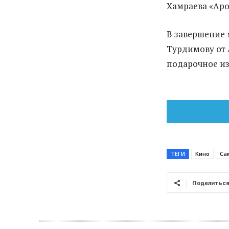
Хамраева «Аро
В завершение
Турдимову от 
подарочное из
ТЕГИ
Кино
Са
Поделитьс