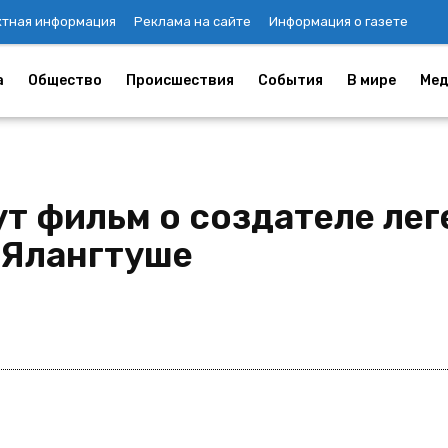
ктная информация
Реклама на сайте
Информация о газете
а
Общество
Происшествия
События
В мире
Мед
ут фильм о создателе ле
 Ялангтуше