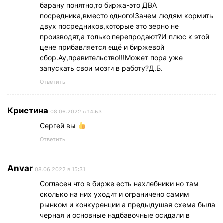
барану понятно,то биржа-это ДВА
посредника,вместо одного!Зачем людям кормить
двух посредников,которые это зерно не
производят,а только перепродают?И плюс к этой
цене прибавляется ещё и биржевой
сбор.Ау,правительство!!!Может пора уже
запускать свои мозги в работу?Д.Б.
Ответить
Кристина
08.06.2022 в 14:53
Сергей вы
Ответить
Anvar
08.06.2022 в 15:31
Согласен что в бирже есть нахлебники но там
сколько на них уходит и ограничено самим
рынком и конкуренции а предыдушая схема была
черная и основные надбавочные осидали в