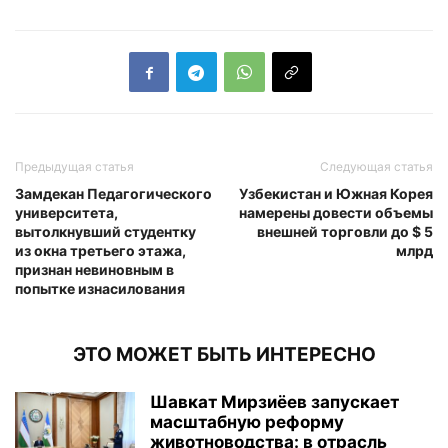
Предыдущая статья
Следующая статья
Замдекан Педагогического
Узбекистан и Южная Корея
университета,
намерены довести объемы
вытолкнувший студентку
внешней торговли до $ 5
из окна третьего этажа,
млрд
признан невиновным в
попытке изнасилования
ЭТО МОЖЕТ БЫТЬ ИНТЕРЕСНО
Шавкат Мирзиёев запускает
масштабную реформу
животноводства: в отрасль