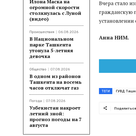
Илона Маска на
Вчера стало и
огромной скорости
гражданскую 
столкнулась с Луной
(видео)
установлении 
Происшествия
06.08.2026
Анна НИМ.
В Национальном
парке Ташкента
утонула 5-летняя
девочка
Общество
07.08.2026
В одном из районов
Ташкента на восемь
часов отключат газ
ТЕГИ
ГУВД Ташк
Погода
07.08.2026
Узбекистан накроет
Поделитьс
летний зной:
прогноз погоды на 7
августа