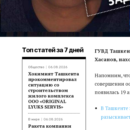
Топ статей за 7 дней
ГУВД Ташкент
Хасанов, нах
Общество
06.08.2026
Хокимият Ташкента
Напомним, что
прокомментировал
совершении ос
ситуацию со
строительством
появилась 19 а
жилого комплекса
ООО «ORIGINAL
LYUKS SERVIS»
В Ташкенте 
разыскивае
В мире
06.08.2026
Ракета компании