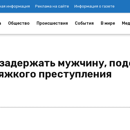
ная информация
Реклама на сайте
Информация о газете
а
Общество
Происшествия
События
В мире
Мед
задержать мужчину, под
яжкого преступления