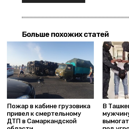
Больше похожих статей
Пожар в кабине грузовика
В Ташке
привел к смертельному
мужчину
ДТП в Самаркандской
вымогат
области
под угр