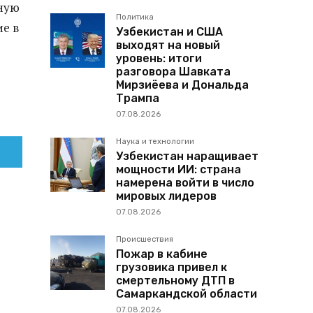
нную
Политика
е в
Узбекистан и США
выходят на новый
уровень: итоги
разговора Шавката
Мирзиёева и Дональда
Трампа
07.08.2026
Наука и технологии
Узбекистан наращивает
мощности ИИ: страна
намерена войти в число
мировых лидеров
07.08.2026
Происшествия
Пожар в кабине
грузовика привел к
смертельному ДТП в
Самаркандской области
07.08.2026