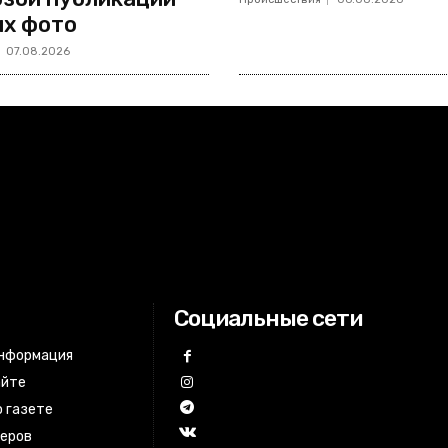
х фото
07.08.2026
Социальные сети
информация
айте
 газете
неров