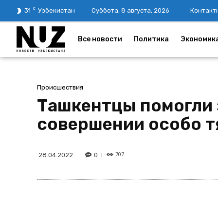
C
31
Узбекистан
Суббота, 8 августа, 2026
Контакт
Все новости
Политика
Экономик
Происшествия
Ташкентцы помогли 
совершении особо т
707
0
28.04.2022