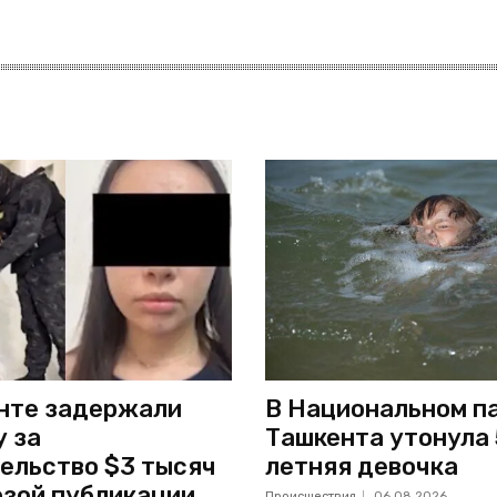
нте задержали
В Национальном п
 за
Ташкента утонула 
ельство $3 тысяч
летняя девочка
озой публикации
Происшествия
06.08.2026