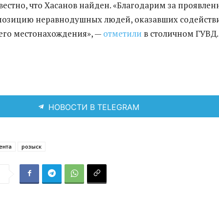
звестно, что Хасанов найден. «Благодарим за проявле
позицию неравнодушных людей, оказавших содействи
его местонахождения», —
отметили
в столичном ГУВД.
НОВОСТИ В TELEGRAM
ента
розыск
я