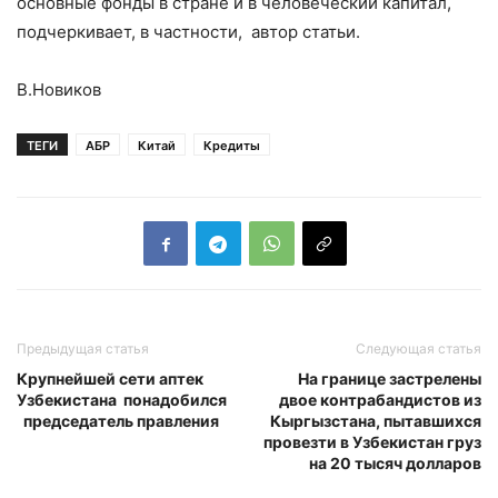
основные фонды в стране и в человеческий капитал,
подчеркивает, в частности, автор статьи.
В.Новиков
ТЕГИ
АБР
Китай
Кредиты
Предыдущая статья
Следующая статья
Крупнейшей сети аптек
На границе застрелены
Узбекистана понадобился
двое контрабандистов из
председатель правления
Кыргызстана, пытавшихся
провезти в Узбекистан груз
на 20 тысяч долларов