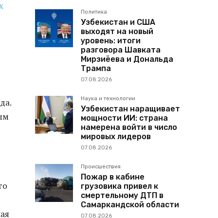
х
Политика
Узбекистан и США
выходят на новый
уровень: итоги
разговора Шавката
Мирзиёева и Дональда
Трампа
07.08.2026
Наука и технологии
да.
Узбекистан наращивает
ым
мощности ИИ: страна
намерена войти в число
мировых лидеров
07.08.2026
Происшествия
Пожар в кабине
го
грузовика привел к
смертельному ДТП в
Самаркандской области
чая
07.08.2026