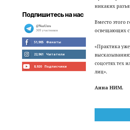
никаких разъя
Подпишитесь на нас
Вместо этого 
освещающих с
51,905
Фанаты
«Практика уже
МНЕ НРАВИТСЯ
высказываниях
22,961
Читатели
соцсетях тех 
ЧИТАТЬ
8,920
Подписчики
лиц».
ПОДПИСАТЬСЯ
Анна НИМ.