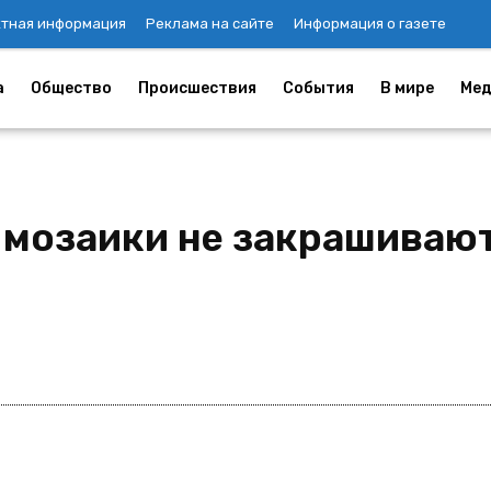
ктная информация
Реклама на сайте
Информация о газете
а
Общество
Происшествия
События
В мире
Мед
 мозаики не закрашивают