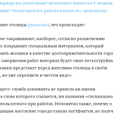
 варварски уничтожают мозаичные панно на 9-этажны
мият Чиланзарского района назвал это «ремонтом»
мият столицы
разъяснил
, что происходит:
не закрашивают, наоборот, согласно разъяснению
их покрывают специальным материалом, который
нить мозаики в качестве достопримечательности горо
 завершения работ материал будет смыт пескоструйн
заики предстанут перед жителями столицы в своём
 но уже окрепшем и чистом виде».
пресс-служба хокимията не привела ни имени
на слова которого ссылается, ни названия «специально
спользуемого при работах. Непонятно также, почему о
врации население города узнало постфактум, не полу