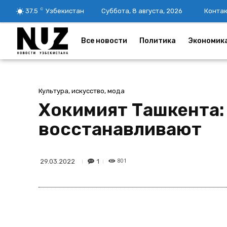
C
37.5
Узбекистан
Суббота, 8 августа, 2026
Конта
Все новости
Политика
Экономик
Культура, искусство, мода
Хокимият Ташкента:
восстанавливают
801
1
29.03.2022