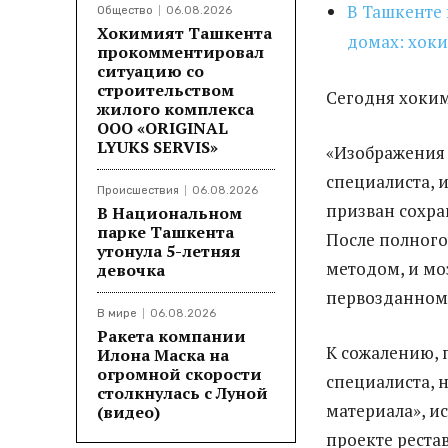
В Ташкенте
Общество
06.08.2026
Хокимият Ташкента
домах: хоки
прокомментировал
ситуацию со
строительством
Сегодня хоки
жилого комплекса
ООО «ORIGINAL
LYUKS SERVIS»
«Изображения 
специалиста, 
Происшествия
06.08.2026
призван сохра
В Национальном
парке Ташкента
После полного
утонула 5-летняя
методом, и мо
девочка
первозданном,
В мире
06.08.2026
Ракета компании
К сожалению, 
Илона Маска на
огромной скорости
специалиста, 
столкнулась с Луной
материала», и
(видео)
проекте реста