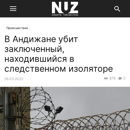
Происшествия
В Андижане убит
заключенный,
находившийся в
следственном изоляторе
878
0
26.03.2022