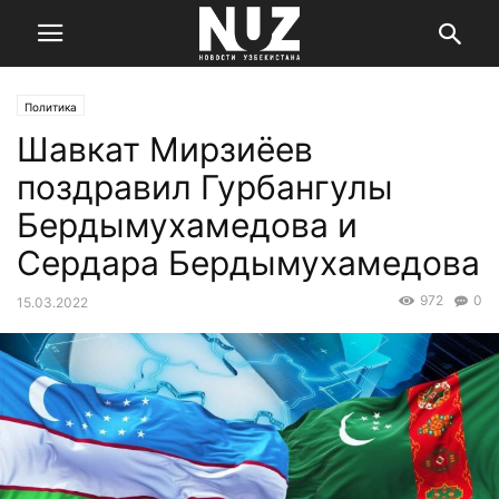
Политика
Шавкат Мирзиёев
поздравил Гурбангулы
Бердымухамедова и
Сердара Бердымухамедова
972
0
15.03.2022