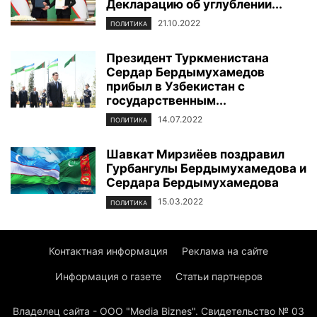
Декларацию об углублении...
21.10.2022
ПОЛИТИКА
Президент Туркменистана
Сердар Бердымухамедов
прибыл в Узбекистан с
государственным...
14.07.2022
ПОЛИТИКА
Шавкат Мирзиёев поздравил
Гурбангулы Бердымухамедова и
Сердара Бердымухамедова
15.03.2022
ПОЛИТИКА
Контактная информация
Реклама на сайте
Информация о газете
Статьи партнеров
Владелец сайта - ООО "Media Biznes". Свидетельство № 03