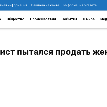
тная информация
Реклама на сайте
Информация о газете
а
Общество
Происшествия
События
В мире
Мед
ист пытался продать же