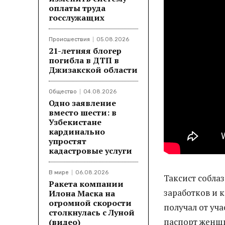
оплаты труда
госслужащих
Происшествия
05.08.2026
21-летняя блогер
погибла в ДТП в
Джизакской области
Общество
04.08.2026
Одно заявление
вместо шести: в
Узбекистане
кардинально
упростят
кадастровые услуги
В мире
06.08.2026
Таксист собл
Ракета компании
заработков и к
Илона Маска на
огромной скорости
получал от уч
столкнулась с Луной
паспорт женщ
(видео)