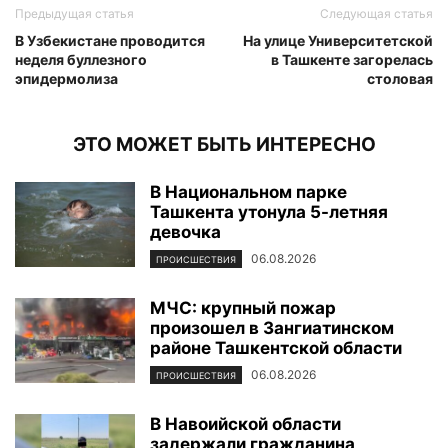
Предыдущая статья
Следующая статья
В Узбекистане проводится
На улице Университетской
неделя буллезного
в Ташкенте загорелась
эпидермолиза
столовая
ЭТО МОЖЕТ БЫТЬ ИНТЕРЕСНО
В Национальном парке
Ташкента утонула 5-летняя
девочка
06.08.2026
ПРОИСШЕСТВИЯ
МЧС: крупный пожар
произошел в Зангиатинском
районе Ташкентской области
06.08.2026
ПРОИСШЕСТВИЯ
В Навоийской области
задержали гражданина