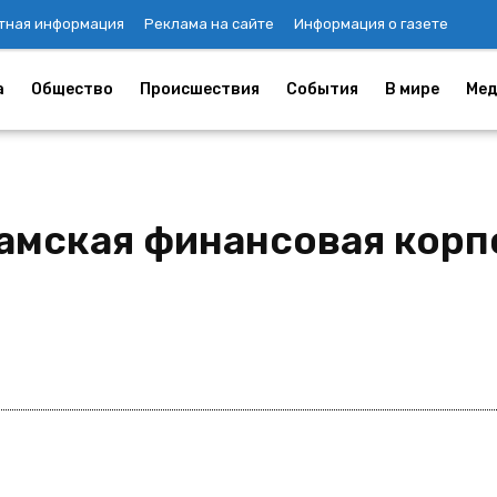
тная информация
Реклама на сайте
Информация о газете
а
Общество
Происшествия
События
В мире
Мед
амская финансовая корп