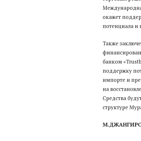
Международная
окажет подде
потенциала и 
Также заключе
финансирован
банком «Trust
поддержку пот
импорте и пре
на восстановл
Средства буду
структуре Мур
М.ДЖАНГИР