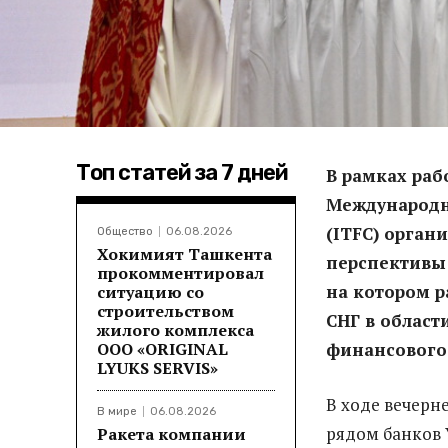
Топ статей за 7 дней
В рамках раб
Международн
(ITFC) орган
Общество
06.08.2026
Хокимият Ташкента
перспективы 
прокомментировал
на котором р
ситуацию со
строительством
СНГ в област
жилого комплекса
ООО «ORIGINAL
финансового 
LYUKS SERVIS»
В ходе вечерн
В мире
06.08.2026
рядом банков 
Ракета компании