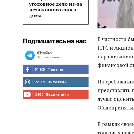
уголовное дело из-за
незаконного сноса
дома
В частности 
Подпишитесь на нас
ITFC и Акцио
наращиванию 
финансовой от
51,905
Фанаты
По требованию
МНЕ НРАВИТСЯ
22,961
Читатели
представлять 
ЧИТАТЬ
8,920
Подписчики
лучше оценить
ПОДПИСАТЬСЯ
Общепринятым
В рамках свое
торговых реше