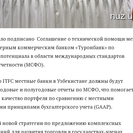
было подписано Соглашение о технической помощи м
нерным коммерческим банком «Туронбанк» по
потенциала в области международных стандартов
четности (МСФО).
 ITFC местные банки в Узбекистане должны будут
годовые и полугодовые отчеты по МСФО, что помогае
 качество портфеля по сравнению с местными
и принципами бухгалтерского учета (GAAP).
й новой стратегии по предложению комплексных
ний для развития торговли в государствах-членах,