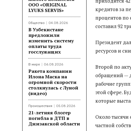
приходится 42
ООО «ORIGINAL
кредитов за п
LYUKS SERVIS»
процентов по 
Общество
04.08.2026
составил 92 тр
В Узбекистане
предложили
изменить систему
Президент дал
оплаты труда
ресурсов и сн
госслужащих
В мире
06.08.2026
Второй по акт
Ракета компании
обращений — д
Илона Маска на
огромной скорости
рабочие груп
столкнулась с Луной
этой сфере. Бу
(видео)
которые выстав
Происшествия
05.08.2026
21-летняя блогер
Около тысячи
погибла в ДТП в
Джизакской области
частной собст