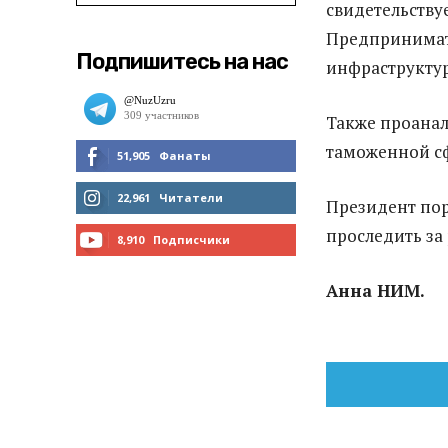
свидетельствуе
Предпринимат
Подпишитесь на нас
инфраструктур
Также проанал
таможенной сф
51,905
Фанаты
МНЕ НРАВИТСЯ
22,961
Читатели
Президент пор
проследить за
ЧИТАТЬ
8,910
Подписчики
ПОДПИСАТЬСЯ
Анна НИМ.