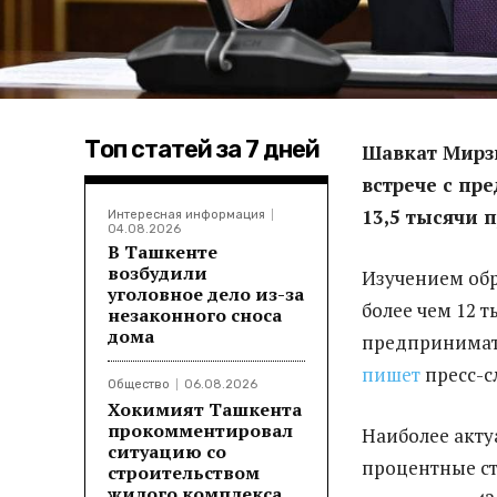
Топ статей за 7 дней
Шавкат Мирз
встрече с пр
13,5 тысячи 
Интересная информация
04.08.2026
В Ташкенте
возбудили
Изучением обр
уголовное дело из-за
более чем 12 
незаконного сноса
дома
предпринимат
пишет
пресс-с
Общество
06.08.2026
Хокимият Ташкента
прокомментировал
Наиболее акт
ситуацию со
процентные ст
строительством
жилого комплекса