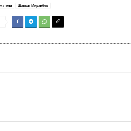
матели
Шавкат Мирзиёев
я