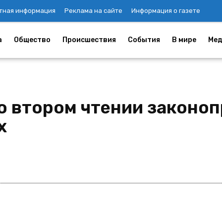
тная информация
Реклама на сайте
Информация о газете
а
Общество
Происшествия
События
В мире
Мед
о втором чтении законоп
х