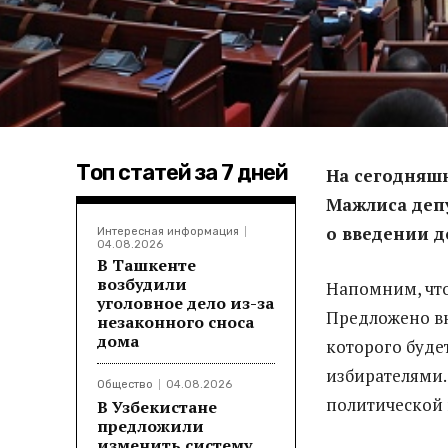
Топ статей за 7 дней
На сегодняш
Мажлиса депу
о введении 
Интересная информация
04.08.2026
В Ташкенте
возбудили
Напомним, что
уголовное дело из-за
Предложено вн
незаконного сноса
дома
которого буде
избирателями.
Общество
04.08.2026
политической 
В Узбекистане
предложили
изменить систему