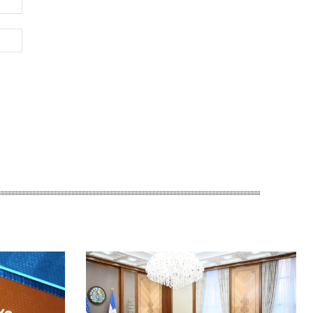
почта:*
Веб-
Сайт: