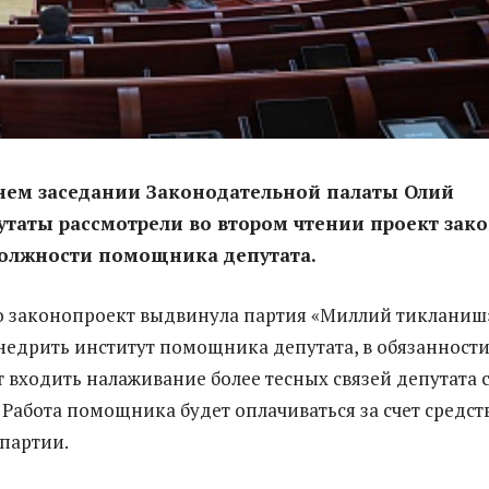
нем заседании Законодательной палаты Олий
таты рассмотрели во втором чтении проект зак
должности помощника депутата.
 законопроект выдвинула партия «Миллий тикланиш»
едрить институт помощника депутата, в обязанност
т входить налаживание более тесных связей депутата 
 Работа помощника будет оплачиваться за счет средст
партии.