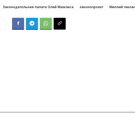
Законодательная палата Олий Мажлиса
законопроект
Миллий тикла
я