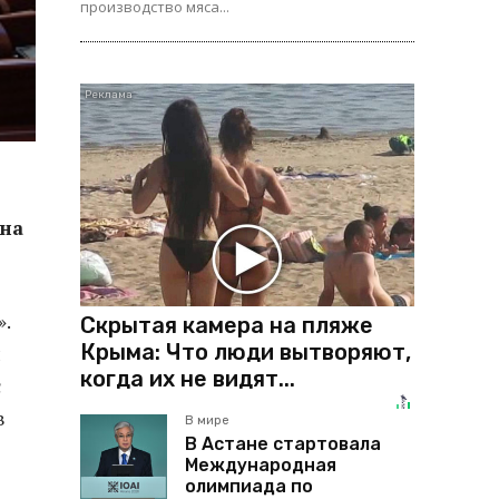
производство мяса...
она
.
Скрытая камера на пляже
Крыма: Что люди вытворяют,
и
когда их не видят...
с
в
В мире
В Астане стартовала
Международная
олимпиада по