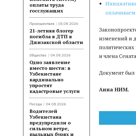
Инициатива
оплаты труда
госслужащих
оплачивае
Происшествия
05.08.2026
Законопроект
21-летняя блогер
погибла в ДТП в
изменений и д
Джизакской области
политических 
и члена Сенат
Общество
04.08.2026
Одно заявление
вместо шести: в
Документ был
Узбекистане
кардинально
упростят
Анна НИМ.
кадастровые услуги
Погода
04.08.2026
Водителей
Узбекистана
предупредили о
сильном ветре,
пыльных бурях и