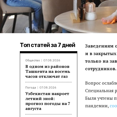
Топ статей за 7 дней
Заведениям о
и в закрытых
только на за
Общество
07.08.2026
В одном из районов
сотрудников.
Ташкента на восемь
часов отключат газ
Вопрос ослабл
Погода
07.08.2026
Специальная р
Узбекистан накроет
Были учтены п
летний зной:
прогноз погоды на 7
пандемии,
со
августа