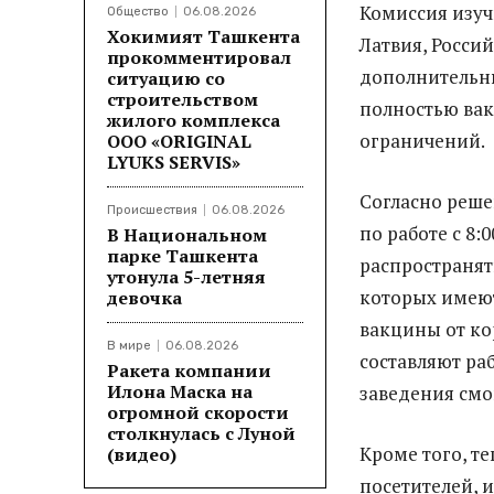
Комиссия изуч
Общество
06.08.2026
Хокимият Ташкента
Латвия, Россий
прокомментировал
дополнительн
ситуацию со
строительством
полностью вак
жилого комплекса
ограничений.
ООО «ORIGINAL
LYUKS SERVIS»
Согласно реше
Происшествия
06.08.2026
по работе с 8:
В Национальном
парке Ташкента
распространят
утонула 5-летняя
которых имеют
девочка
вакцины от ко
В мире
06.08.2026
составляют ра
Ракета компании
Илона Маска на
заведения смо
огромной скорости
столкнулась с Луной
Кроме того, т
(видео)
посетителей, 