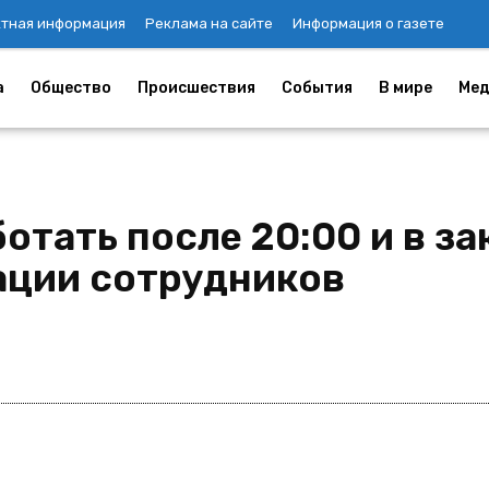
ктная информация
Реклама на сайте
Информация о газете
а
Общество
Происшествия
События
В мире
Мед
отать после 20:00 и в з
ации сотрудников