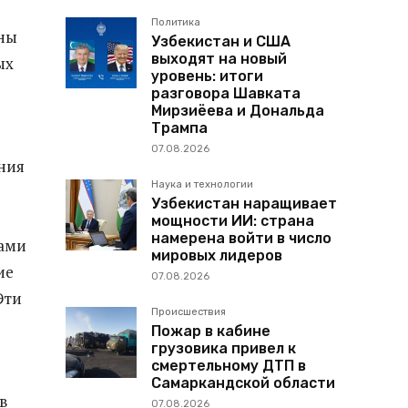
Политика
аны
Узбекистан и США
выходят на новый
ых
уровень: итоги
разговора Шавката
Мирзиёева и Дональда
Трампа
07.08.2026
ния
Наука и технологии
Узбекистан наращивает
мощности ИИ: страна
намерена войти в число
зами
мировых лидеров
ие
07.08.2026
Эти
Происшествия
Пожар в кабине
грузовика привел к
смертельному ДТП в
Самаркандской области
в
07.08.2026