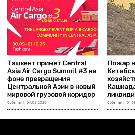
Ташкент примет Central
Пожар н
Asia Air Cargo Summit #3 на
Китабск
фоне превращения
хозяйст
Центральной Азии в новый
Кашкада
мировой грузовой коридор
ликвиди
События
04.08.2026
События
01.0