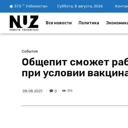
C
37.5
Узбекистан
Суббота, 8 августа, 2026
Конта
Все новости
Политика
Экономик
События
Общепит сможет раб
при условии вакцин
596
0
08.08.2021