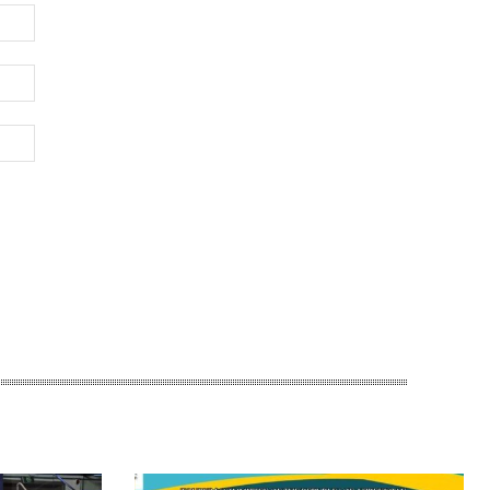
Имя:*
Электронная
почта:*
Веб-
Сайт: