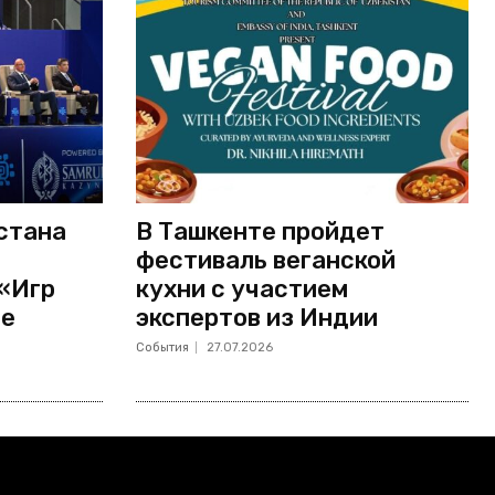
стана
В Ташкенте пройдет
фестиваль веганской
 «Игр
кухни с участием
не
экспертов из Индии
События
27.07.2026