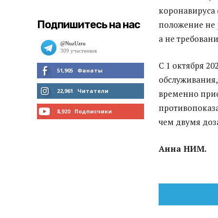
коронавируса 
Подпишитесь на нас
положение не 
а не требовани
С 1 октября 2
51,905
Фанаты
обслуживания,
МНЕ НРАВИТСЯ
22,961
Читатели
временно прио
противопоказа
ЧИТАТЬ
8,920
Подписчики
чем двумя доз
ПОДПИСАТЬСЯ
Анна НИМ.