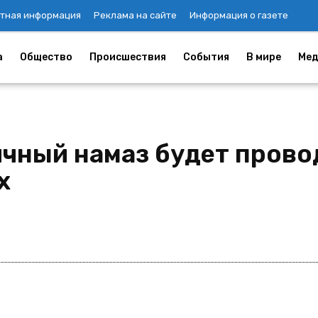
тная информация
Реклама на сайте
Информация о газете
а
Общество
Происшествия
События
В мире
Мед
чный намаз будет провод
х