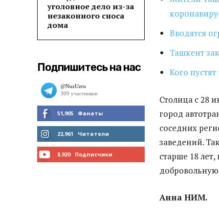
уголовное дело из-за
коронавиру
незаконного сноса
дома
Вводятся ог
Ташкент зак
Подпишитесь на нас
Кого пустят
Столица с 28 
город автотра
51,905
Фанаты
соседних реги
МНЕ НРАВИТСЯ
22,961
Читатели
заведений. Так
ЧИТАТЬ
8,920
Подписчики
старше 18 лет
добровольную
ПОДПИСАТЬСЯ
Анна НИМ.