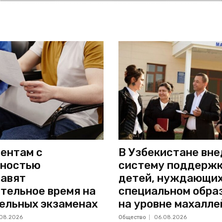
ентам с
В Узбекистане вн
дностью
систему поддерж
авят
детей, нуждающих
тельное время на
специальном обра
ельных экзаменах
на уровне махалле
08.2026
Общество
06.08.2026