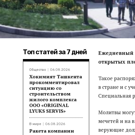
Топ статей за 7 дней
Ежедневный 
открытых пл
Общество
06.08.2026
Хокимият Ташкента
Такое распоря
прокомментировал
в стране и с 
ситуацию со
строительством
Специальная р
жилого комплекса
ООО «ORIGINAL
LYUKS SERVIS»
Молитвы могут
мечетей и на 
В мире
06.08.2026
верующие дол
Ракета компании