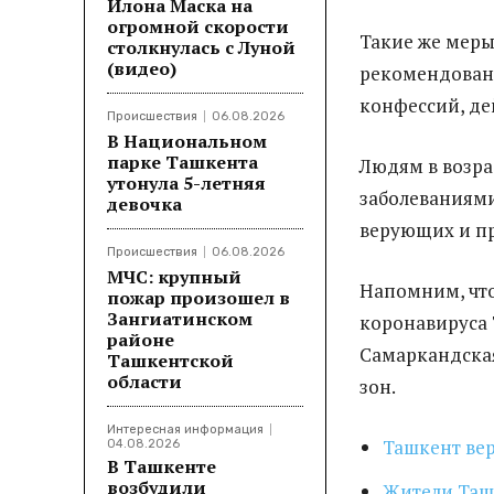
Илона Маска на
огромной скорости
Такие же меры
столкнулась с Луной
(видео)
рекомендован
конфессий, де
Происшествия
06.08.2026
В Национальном
парке Ташкента
Людям в возра
утонула 5-летняя
заболеваниями
девочка
верующих и пр
Происшествия
06.08.2026
МЧС: крупный
Напомним, что
пожар произошел в
Зангиатинском
коронавируса 
районе
Самаркандская
Ташкентской
области
зон.
Интересная информация
Ташкент вер
04.08.2026
В Ташкенте
возбудили
Жители Ташк