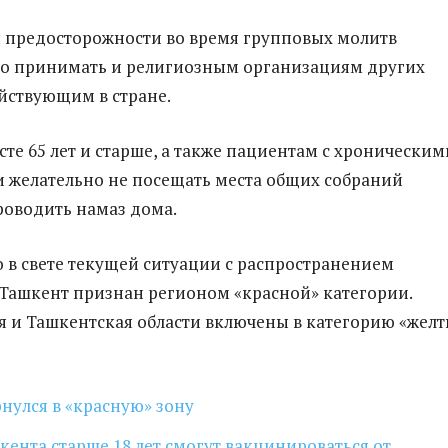
 предосторожности во время групповых молитв
о принимать и религиозным организациям других
йствующим в стране.
сте 65 лет и старше, а также пациентам с хроническим
 желательно не посещать места общих собраний
оводить намаз дома.
 в свете текущей ситуации с распространением
Ташкент признан регионом «красной» категории.
 и Ташкентская области включены в категорию «желт
нулся в «красную» зону
ента старше 18 лет смогут вакцинироваться от