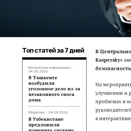
Топ статей за 7 дней
В Центральн
Kaspersky» с
безопасность
Интересная информация
04.08.2026
В Ташкенте
возбудили
На мероприяти
уголовное дело из-за
улучшению и р
незаконного сноса
дома
проблемах и н
руководителей
Общество
04.08.2026
в интерактивн
В Узбекистане
предложили
изменить систему