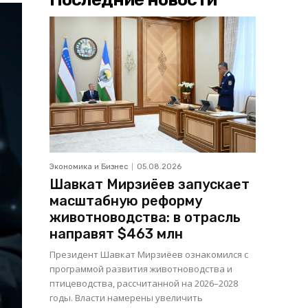
Экономика и Бизнес
05.08.2026
Шавкат Мирзиёев запускает
масштабную реформу
животноводства: в отрасль
направят $463 млн
Президент Шавкат Мирзиёев ознакомился с
программой развития животноводства и
птицеводства, рассчитанной на 2026–2028
годы. Власти намерены увеличить