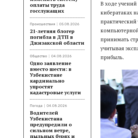
В ходе учени
оплаты труда
госслужащих
кибератаках н
практический 
Происшествия
05.08.2026
компьютерной
21-летняя блогер
погибла в ДТП в
принимать стр
Джизакской области
учитывая экс
прибыль.
Общество
04.08.2026
Одно заявление
вместо шести: в
Узбекистане
кардинально
упростят
кадастровые услуги
Погода
04.08.2026
Водителей
Узбекистана
предупредили о
сильном ветре,
пыльных бурях и