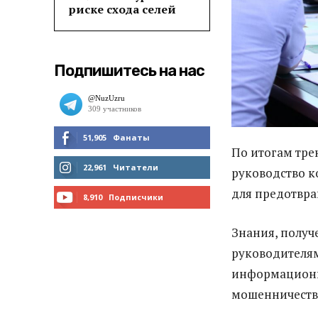
риске схода селей
Подпишитесь на нас
51,905
Фанаты
По итогам тре
МНЕ НРАВИТСЯ
22,961
Читатели
руководство 
для предотвра
ЧИТАТЬ
8,910
Подписчики
ПОДПИСАТЬСЯ
Знания, получ
руководителя
информационн
мошенничеств