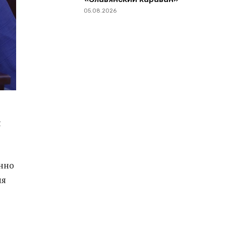
05.08.2026
я
енно
ия