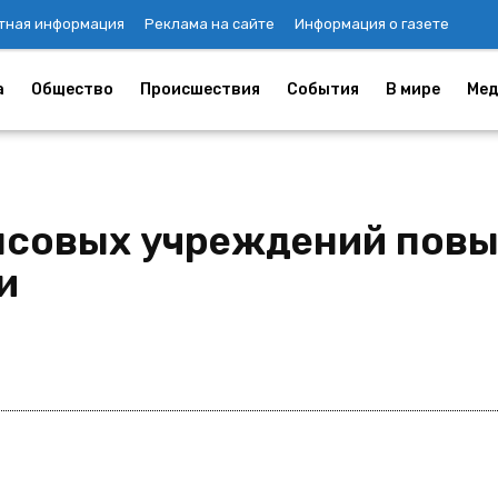
тная информация
Реклама на сайте
Информация о газете
а
Общество
Происшествия
События
В мире
Мед
нсовых учреждений пов
и