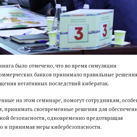
нинга было отмечено, что во время симуляции
коммерческих банков принимало правильные решени
щения негативных последствий кибератак.
енные на этом семинаре, помогут сотрудникам, особ
м, принимать своевременные решения для обеспечен
ой безопасности, одновременно предотвращая
о и принимая меры кибербезопасности.