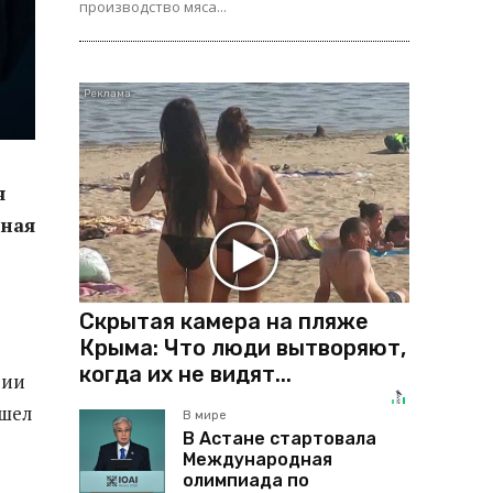
производство мяса...
я
нная
Скрытая камера на пляже
Крыма: Что люди вытворяют,
когда их не видят...
ции
ошел
В мире
В Астане стартовала
Международная
олимпиада по