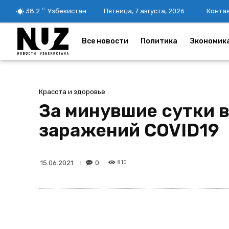
C
38.2
Узбекистан
Пятница, 7 августа, 2026
Конта
Все новости
Политика
Экономик
Красота и здоровье
За минувшие сутки 
заражений COVID19
810
0
15.06.2021