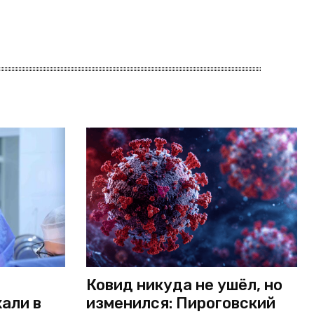
Ковид никуда не ушёл, но
али в
изменился: Пироговский