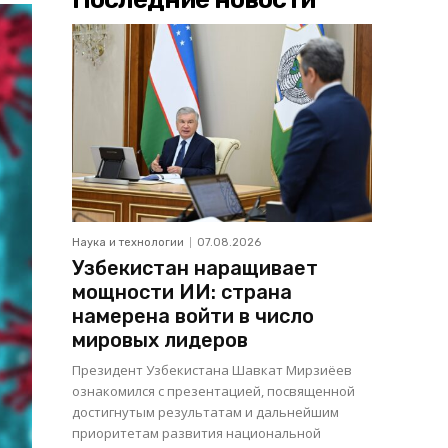
Наука и технологии
07.08.2026
Узбекистан наращивает
мощности ИИ: страна
намерена войти в число
мировых лидеров
Президент Узбекистана Шавкат Мирзиёев
ознакомился с презентацией, посвященной
достигнутым результатам и дальнейшим
приоритетам развития национальной