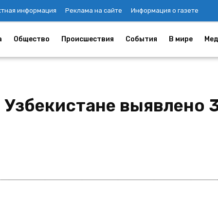
ктная информация
Реклама на сайте
Информация о газете
а
Общество
Происшествия
События
В мире
Мед
в Узбекистане выявлено 