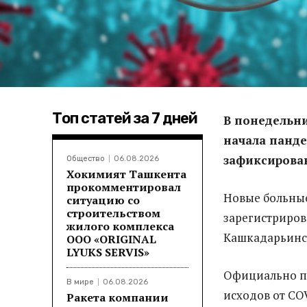
Топ статей за 7 дней
В понедельни
начала панде
зафиксирован
Общество
06.08.2026
Хокимият Ташкента
прокомментировал
Новые больные
ситуацию со
строительством
зарегистрирова
жилого комплекса
Кашкадарьинск
ООО «ORIGINAL
LYUKS SERVIS»
Официально по
В мире
06.08.2026
исходов от COV
Ракета компании