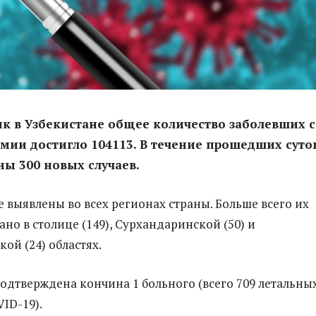
к в Узбекистане общее количество заболевших с
мии достигло 104113. В течение прошедших суто
ы 300 новых случаев.
 выявлены во всех регионах страны. Больше всего их
но в столице (149), Сурхандаринской (50) и
ой (24) областях.
дтверждена кончина 1 больного (всего 709 летальны
ID-19).