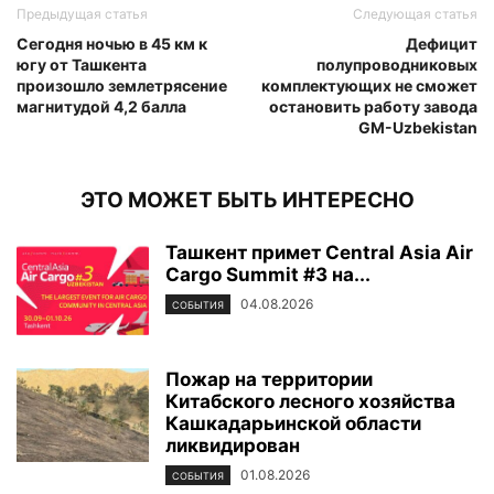
Предыдущая статья
Следующая статья
Сегодня ночью в 45 км к
Дефицит
югу от Ташкента
полупроводниковых
произошло землетрясение
комплектующих не сможет
магнитудой 4,2 балла
остановить работу завода
GM-Uzbekistan
ЭТО МОЖЕТ БЫТЬ ИНТЕРЕСНО
Ташкент примет Central Asia Air
Cargo Summit #3 на...
04.08.2026
СОБЫТИЯ
Пожар на территории
Китабского лесного хозяйства
Кашкадарьинской области
ликвидирован
01.08.2026
СОБЫТИЯ