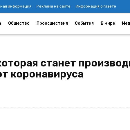
тная информация
Реклама на сайте
Информация о газете
а
Общество
Происшествия
События
В мире
Мед
которая станет производ
от коронавируса