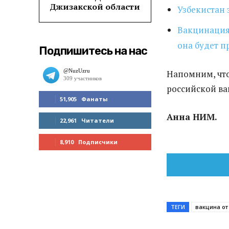
Джизакской области
Узбекистан 
Вакцинация 
она будет п
Подпишитесь на нас
Напомним, что
российской ва
51,905
Фанаты
Анна НИМ.
МНЕ НРАВИТСЯ
22,961
Читатели
ЧИТАТЬ
8,910
Подписчики
ПОДПИСАТЬСЯ
ТЕГИ
вакцина от