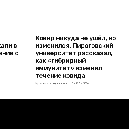
Ковид никуда не ушёл, но
али в
изменился: Пироговский
ение с
университет рассказал,
как «гибридный
иммунитет» изменил
течение ковида
Красота и здоровье
19.07.2026