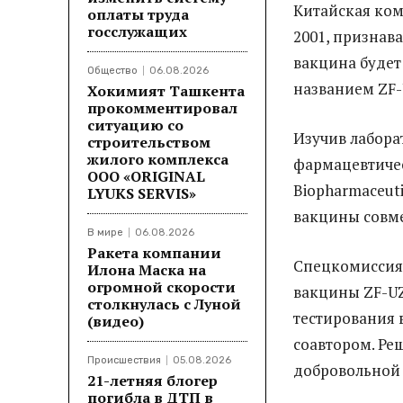
Китайская ком
оплаты труда
госслужащих
2001, признава
вакцина будет
Общество
06.08.2026
названием ZF-
Хокимият Ташкента
прокомментировал
ситуацию со
Изучив лабора
строительством
жилого комплекса
фармацевтичес
ООО «ORIGINAL
Biopharmaceuti
LYUKS SERVIS»
вакцины совме
В мире
06.08.2026
Ракета компании
Спецкомиссия 
Илона Маска на
огромной скорости
вакцины ZF-UZ
столкнулась с Луной
тестирования в
(видео)
соавтором. Ре
Происшествия
05.08.2026
добровольной
21-летняя блогер
погибла в ДТП в