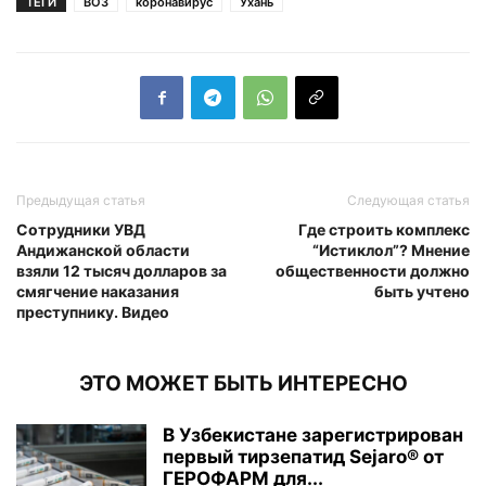
ТЕГИ
ВОЗ
коронавирус
Ухань
Предыдущая статья
Следующая статья
Сотрудники УВД
Где строить комплекс
Андижанской области
“Истиклол”? Мнение
взяли 12 тысяч долларов за
общественности должно
смягчение наказания
быть учтено
преступнику. Видео
ЭТО МОЖЕТ БЫТЬ ИНТЕРЕСНО
В Узбекистане зарегистрирован
первый тирзепатид Sejaro® от
ГЕРОФАРМ для...