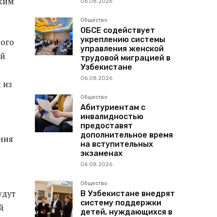
оким
06.08.2026
Общество
ОБСЕ содействует
укреплению системы
ного
управления женской
ой
трудовой миграцией в
Узбекистане
06.08.2026
 из
Общество
Абитуриентам с
инвалидностью
предоставят
дополнительное время
ния
на вступительных
экзаменах
06.08.2026
Общество
удут
В Узбекистане внедрят
систему поддержки
й
детей, нуждающихся в