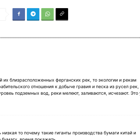
я
ий их близрасположенных ферганских рек, то экологии и рекам
бительского отношения к добыче гравия и песка из русел рек,
ровеь подземных вод, реки мелеют, заливаются, исчезают. Это
 низкая то почему такие гиганты производства бумаги китай и
ю бумагу, время покажеть