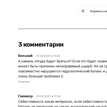
Поделитьс
3 комментарии
Виталий
07.02.2021 в 11:26
А камень откуда будет браться? Если это будет грав
может быть приченен непоправимый ущерб. Из-за гра
повсеместно нарушается гидрологический баланс и у
очень большая проблема ((
Ответить
Ганишер
07.02.2021 в 17:32
Себестоимость какая интересно, если себестоимость
Европы не переходят на такую экологический чисту