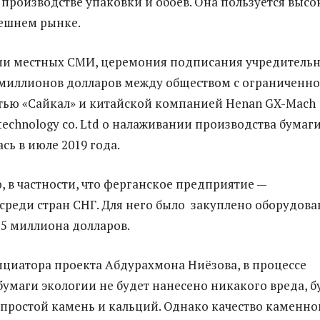
 производстве упаковки и обоев. Она пользуется выс
нешнем рынке.
и местных СМИ, церемония подписания учредитель
 миллионов долларов между обществом с ограниченн
тью «Сайкал» и китайской компанией Henan GX-Mach
technology co. Ltd о налаживании производства бумаги
сь в июле 2019 года.
, в частности, что ферганское предприятие —
среди стран СНГ. Для него было закуплено оборудова
,5 миллиона долларов.
циатора проекта Абдурахмона Ниёзова, в процессе
бумаги экологии не будет нанесено никакого вреда, б
простой камень и кальций. Однако качество каменно