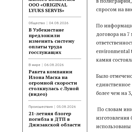
в полиграфии,
ООО «ORIGINAL
спросом на в
LYUKS SERVIS»
Общество
04.08.2026
По информаци
В Узбекистане
договора на 7
предложили
изменить систему
ответственнос
оплаты труда
environmental 
госслужащих
камня состояла
В мире
06.08.2026
Ракета компании
Было отмечено
Илона Маска на
огромной скорости
единственное 
столкнулась с Луной
более чем на 3
(видео)
Происшествия
05.08.2026
По словам ини
21-летняя блогер
изготовления 
погибла в ДТП в
Джизакской области
использованы 