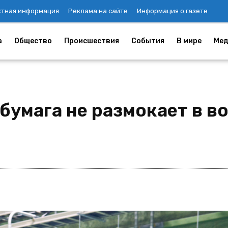
ктная информация
Реклама на сайте
Информация о газете
а
Общество
Происшествия
События
В мире
Мед
бумага не размокает в в