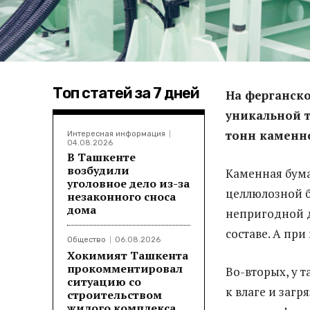
Топ статей за 7 дней
На ферганско
уникальной т
тонн каменно
Интересная информация
04.08.2026
В Ташкенте
возбудили
Каменная бума
уголовное дело из-за
целлюлозной б
незаконного сноса
дома
непригодной д
составе. А при
Общество
06.08.2026
Хокимият Ташкента
прокомментировал
Во-вторых, у 
ситуацию со
к влаге и заг
строительством
жилого комплекса