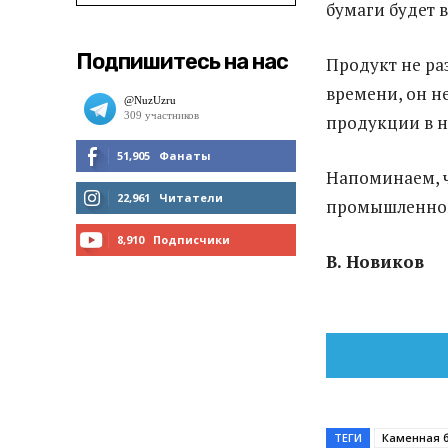
бумаги будет в
Подпишитесь на нас
Продукт не ра
времени, он н
продукции в н
51,905
Фанаты
Напоминаем, ч
МНЕ НРАВИТСЯ
22,961
Читатели
промышленном 
ЧИТАТЬ
8,910
Подписчики
В. Новиков
ПОДПИСАТЬСЯ
ТЕГИ
Каменная 