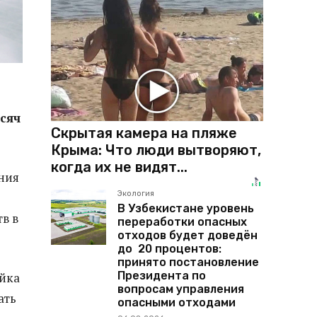
сяч
Скрытая камера на пляже
Крыма: Что люди вытворяют,
когда их не видят...
ния
Экология
В Узбекистане уровень
в в
переработки опасных
отходов будет доведён
до 20 процентов:
принято постановление
Президента по
ойка
вопросам управления
ать
опасными отходами