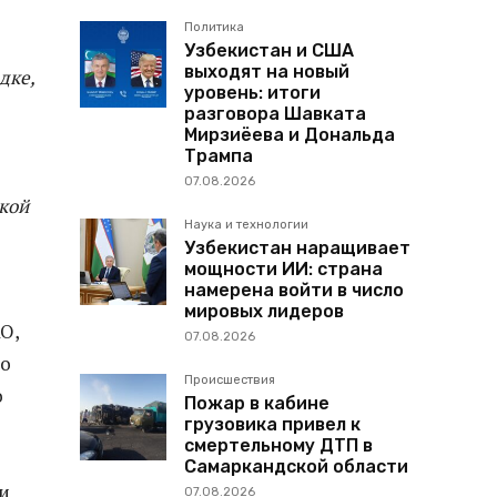
Политика
Узбекистан и США
выходят на новый
дке,
уровень: итоги
разговора Шавката
Мирзиёева и Дональда
Трампа
07.08.2026
кой
Наука и технологии
Узбекистан наращивает
мощности ИИ: страна
намерена войти в число
мировых лидеров
О,
07.08.2026
по
Происшествия
о
Пожар в кабине
грузовика привел к
смертельному ДТП в
Самаркандской области
и
07.08.2026