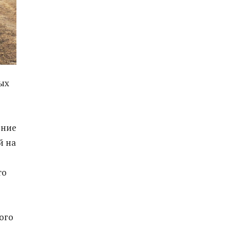
ых
ение
й на
то
ого