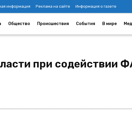
ная информация
Реклама на сайте
Информация о газете
а
Общество
Происшествия
События
В мире
Мед
ласти при содействии 