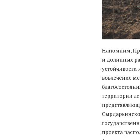
Напомним, Про
и долинных ра
устойчивости 
вовлечение ме
благосостояни
территории ле
представляющи
Сырдарьинское
государственн
проекта распо