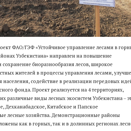
ект ФАО/ГЭФ «Устойчивое управление лесами в горн
йонах Узбекистана» направлен на повышение
и сохранение биоразнообразия лесов, широкое
стных жителей в процессы управления лесами, улучш
я населения, содействие в реализации передовых иде
сного фонда. Проект реализуется на 4 территориях,
х различные виды лесных экосистем Узбекистана – э
, Дехканабадское, Китабское и Папское
ые лесные хозяйства. Демонстрационные районы
ложены как в горных, так и в долинных регионах лесн