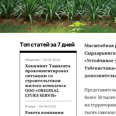
Топ статей за 7 дней
Масштабная 
Сырдарьинско
«Устойчивое 
Общество
06.08.2026
Хокимият Ташкента
Узбекистана»
прокомментировал
дополнитель
ситуацию со
строительством
жилого комплекса
Представитель
ООО «ORIGINAL
LYUKS SERVIS»
более 30 тысяч
на территории
В мире
06.08.2026
тысяч саженце
Ракета компании