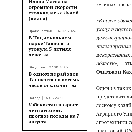
Илона Маска на
зелёных насаж
огромной скорости
столкнулась с Луной
(видео)
«В целях обуче
уходу и подго
Происшествия
06.08.2026
демонстрацион
В Национальном
парке Ташкента
полезащитные 
утонула 5-летняя
девочка
декоративных 
области»,
— от
Общество
07.08.2026
Олимжон Ках
В одном из районов
Ташкента на восемь
часов отключат газ
Один из таких
представители
Погода
07.08.2026
Узбекистан накроет
лесному хозяй
летний зной:
Аграрного Уни
прогноз погоды на 7
августа
агротехники с
плантаций. Об