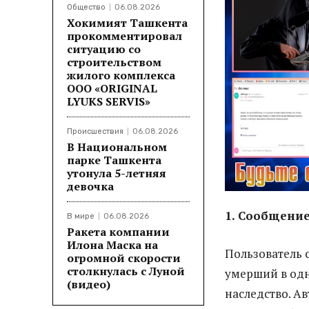
Общество
06.08.2026
Хокимият Ташкента
прокомментировал
ситуацию со
строительством
жилого комплекса
ООО «ORIGINAL
LYUKS SERVIS»
Происшествия
06.08.2026
В Национальном
парке Ташкента
утонула 5-летняя
девочка
1. Сообщение
В мире
06.08.2026
Ракета компании
Илона Маска на
Пользователь 
огромной скорости
столкнулась с Луной
умерший в одн
(видео)
наследство. А