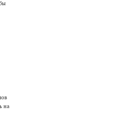
обы
лов
ь на