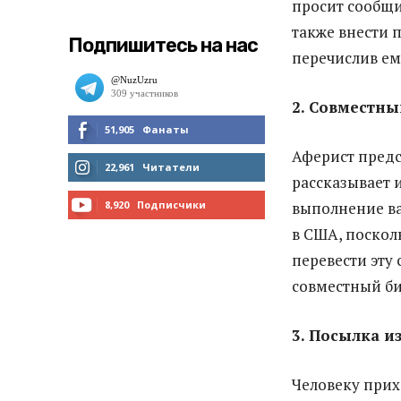
просит сообщи
также внести 
Подпишитесь на нас
перечислив ем
2. Совместны
51,905
Фанаты
Аферист предс
МНЕ НРАВИТСЯ
22,961
Читатели
рассказывает 
ЧИТАТЬ
8,920
Подписчики
выполнение ва
в США, поскол
ПОДПИСАТЬСЯ
перевести эту 
совместный би
3. Посылка и
Человеку прих