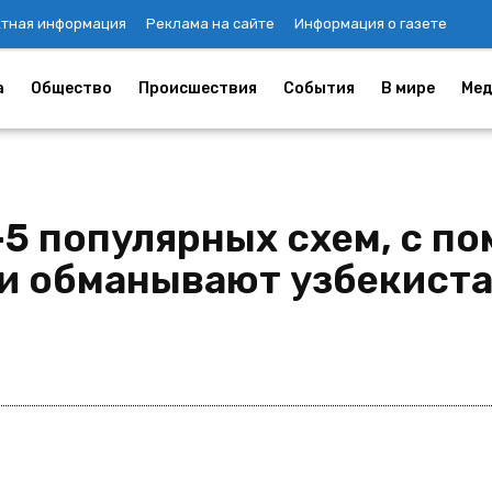
ктная информация
Реклама на сайте
Информация о газете
а
Общество
Происшествия
События
В мире
Мед
5 популярных схем, с п
и обманывают узбекист