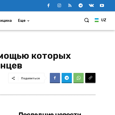
UZ
ицина
Еще
омощью которых
анцев
Поделиться
Последние новости