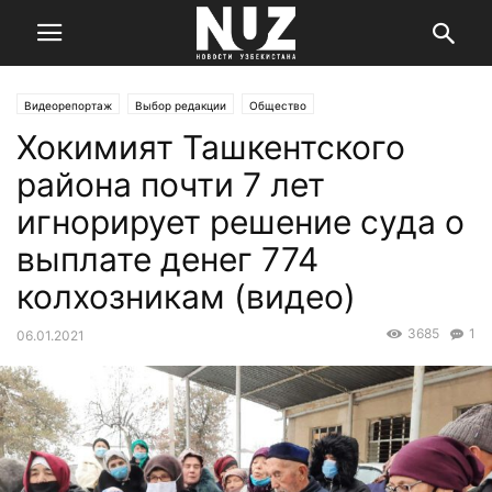
Видеорепортаж
Выбор редакции
Общество
Хокимият Ташкентского
района почти 7 лет
игнорирует решение суда о
выплате денег 774
колхозникам (видео)
3685
1
06.01.2021