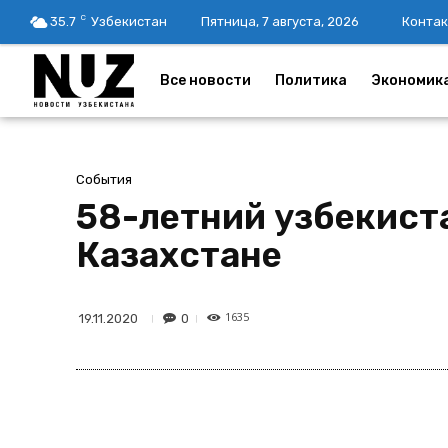
C
35.7
Узбекистан
Пятница, 7 августа, 2026
Контак
Все новости
Политика
Экономик
События
58-летний узбекист
Казахстане
1635
0
19.11.2020