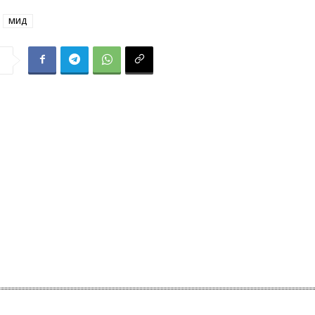
МИД
я