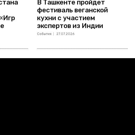
стана
В Ташкенте пройдет
фестиваль веганской
 «Игр
кухни с участием
не
экспертов из Индии
События
27.07.2026