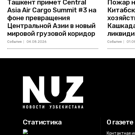
Ташкент примет Central
Пожар н
Asia Air Cargo Summit #3 на
Китабск
фоне превращения
хозяйст
Центральной Азии в новый
Кашкада
мировой грузовой коридор
ликвиди
События
04.08.2026
События
01.0
Статистика
О газете
Контактная 