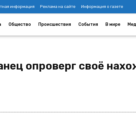
тная информация
Реклама на сайте
Информация о газете
а
Общество
Происшествия
События
В мире
Мед
анец опроверг своё нахо