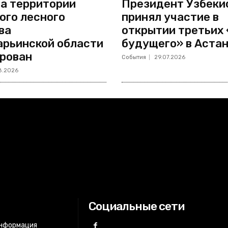
а территории
Президент Узбеки
ого лесного
принял участие в
ва
открытии третьих
рьинской области
будущего» в Аста
рован
События
29.07.2026
8.2026
Социальные сети
информация