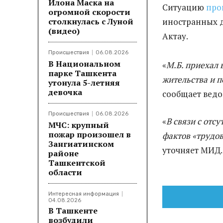
Илона Маска на
Ситуацию
про
огромной скорости
столкнулась с Луной
иностранных д
(видео)
Актау.
Происшествия
06.08.2026
В Национальном
«
М.Б. приехал в
парке Ташкента
жительства и п
утонула 5-летняя
девочка
сообщает ведо
Происшествия
06.08.2026
«
В связи с отс
МЧС: крупный
пожар произошел в
фактов «трудов
Зангиатинском
уточняет МИД
районе
Ташкентской
области
Интересная информация
04.08.2026
В Ташкенте
возбудили