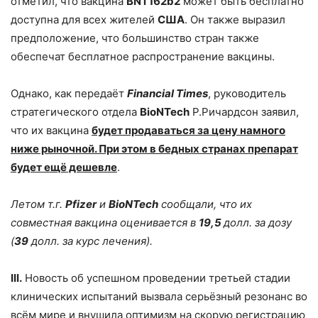
отметил, что вакцина
BNT162b2
может быть бесплатно
доступна для всех жителей
США
. Он также выразил
предположение, что большинство стран также
обеспечат бесплатное распространение вакцины.
Однако, как передаёт
Financial Times
, руководитель
стратегического отдела
BioNTech
Р.Ричардсон заявил,
что их вакцина
будет продаваться за цену намного
ниже рыночной. При этом в бедных странах препарат
будет ещё дешевле
.
Летом т.г.
Pfizer
и
BioNTech
сообщали, что их
совместная вакцина оценивается в
19,5
долл. за дозу
(
39
долл. за курс лечения).
III
.
Новость об успешном проведении третьей стадии
клинических испытаний вызвала серьёзный резонанс во
всём мире и внушила оптимизм на скорую регистрацию