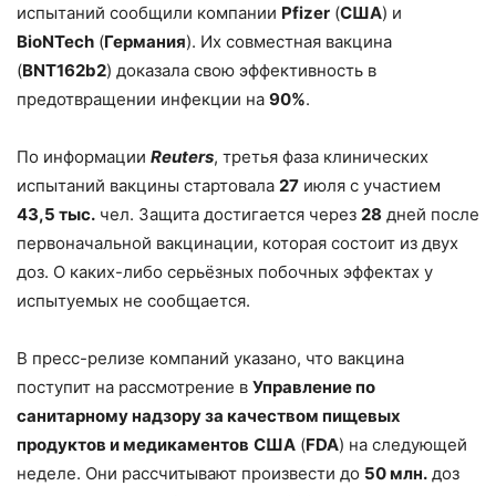
испытаний сообщили компании
Pfizer
(
США
) и
BioNTech
(
Германия
). Их совместная вакцина
(
BNT162b2
) доказала свою эффективность в
предотвращении инфекции на
90%
.
По информации
Reuters
, третья фаза клинических
испытаний вакцины стартовала
27
июля с участием
43,5 тыс.
чел. Защита достигается через
28
дней после
первоначальной вакцинации, которая состоит из двух
доз. О каких-либо серьёзных побочных эффектах у
испытуемых не сообщается.
В пресс-релизе компаний указано, что вакцина
поступит на рассмотрение в
Управление по
санитарному надзору за качеством пищевых
продуктов и медикаментов
США
(
FDA
) на следующей
неделе. Они рассчитывают произвести до
50 млн.
доз