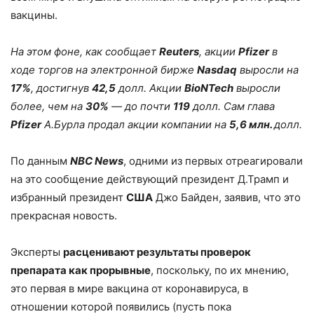
вакцины.
На этом фоне, как сообщает
Reuters
, акции
Pfizer
в
ходе торгов на электронной бирже
Nasdaq
выросли на
17%
, достигнув
42,5
долл. Акции
BioNTech
выросли
более, чем на
30%
— до почти
119
долл. Сам глава
Pfizer
А.Бурла продал акции компании на
5,6 млн.
долл.
По данным
NBC News
, одними из первых отреагировали
на это сообщение действующий президент Д.Трамп и
избранный президент
США
Джо Байден, заявив, что это
прекрасная новость.
Эксперты
расценивают результаты проверок
препарата как прорывные
, поскольку, по их мнению,
это первая в мире вакцина от коронавируса, в
отношении которой появились (пусть пока