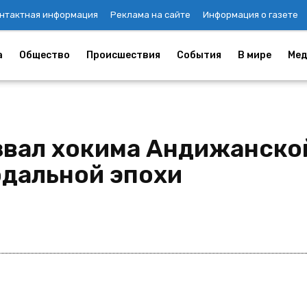
нтактная информация
Реклама на сайте
Информация о газете
а
Общество
Происшествия
События
В мире
Мед
звал хокима Андижанско
дальной эпохи