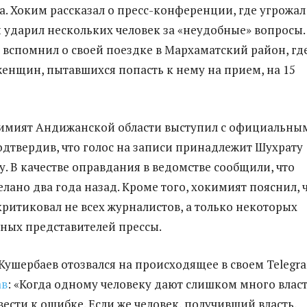
. Хоким рассказал о пресс-конференции, где угрожал
 ударил нескольких человек за «неудобные» вопросы.
н вспомнил о своей поездке в Мархаматский район, гд
женщин, пытавшихся попасть к нему на прием, на 15
кимият Андижанской области выступил с официальны
подтвердив, что голос на записи принадлежит Шухрату
. В качестве оправдания в ведомстве сообщили, что
лано два года назад. Кроме того, хокимият пояснил, 
критиковал не всех журналистов, а только некоторых
ных представителей прессы.
 Кушербаев отозвался на происходящее в своем Telegr
ав
: «Когда одному человеку дают слишком много власт
ести к ошибке. Если же человек, получивший власть,