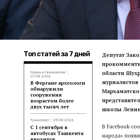
Топ статей за 7 дней
Депутат Зак
прокомменти
области Шухр
Наука и технологии
07.08.2026
журналистов 
В Фергане археологи
обнаружили
Мархаматског
сооружения
представите
возрастом более
двух тысяч лет
школы Ленин
Транспорт
09.08.2026
В Facebook-сооб
С 1 сентября в
автобусах Ташкента
народа» появ
вводится