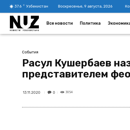
C
37.6
Узбекистан
Воскресенье, 9 августа, 2026
Ко
Все новости
Политика
Экономик
События
Расул Кушербаев на
представителем фео
3054
0
13.11.2020