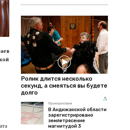
баев
кой
Ролик длится несколько
секунд, а смеяться вы будете
долго
Происшествия
В Андижанской области
зарегистрировано
землетрясение
ата
магнитудой 3