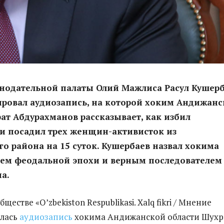
онодательной палаты Олий Мажлиса Расул Кушер
ровал аудиозапись, на которой хоким Андижанс
ат Абдурахманов рассказывает, как избил
и посадил трех женщин-активисток из
о района на 15 суток. Кушербаев назвал хокима
лем феодальной эпохи и верным последователем
а.
ществе «O’zbekiston Respublikasi. Xalq fikri / Мнение
илась
аудиозапись
хокима Андижанской области Шухр