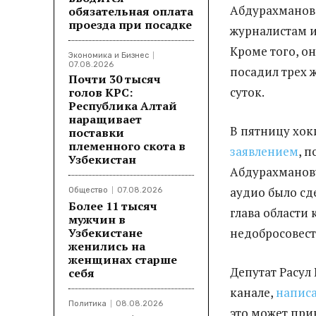
Абдурахманова
обязательная оплата
проезда при посадке
журналистам и
Кроме того, о
Экономика и Бизнес
07.08.2026
посадил трех 
Почти 30 тысяч
суток.
голов КРС:
Республика Алтай
наращивает
В пятницу хо
поставки
племенного скота в
заявлением
, 
Узбекистан
Абдурахманову
аудио было сде
Общество
07.08.2026
Более 11 тысяч
глава области 
мужчин в
Узбекистане
недобросовест
женились на
женщинах старше
Депутат Расул
себя
канале,
напис
Политика
08.08.2026
это может прив