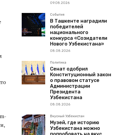
09.08.2026
События
В Ташкенте наградили
е
победителей
национального
конкурса «Созидатели
Нового Узбекистана»
08.08.2026
м
Политика
Сенат одобрил
Конституционный закон
о правовом статусе
что
Администрации
Президента
Узбекистана
08.08.2026
am-
Вкусный Узбекистан
Музей, где историю
и,
Узбекистана можно
попробовать на вкус