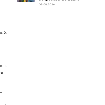
08.08.2026
я. Я
ло к
ти
–