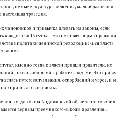
итания, не имеет культуры общения, малообразован и
о настоящая трагедия.
их чиновников и привычка плевать на законы, если
ь каждого на 15 суток — это не новая форма правлени
ледствие политики ленинской революции: «Вся власть
стьянам».
епутат, именно тогда к власти пришли правители, не
аний, ни способностей к работе с людьми. Это приве
та велась путем запугивания, оскорблений и угроз, и э
 пор приносят свои плоды.
чения, когда хоким Андижанской области это говорил 
 является верным преемником «школы правления»,