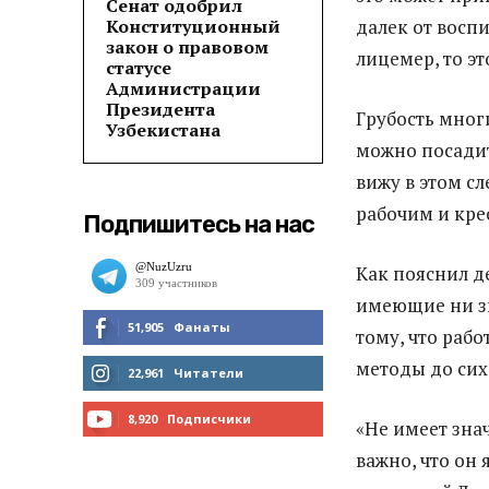
Сенат одобрил
Конституционный
далек от восп
закон о правовом
лицемер, то эт
статусе
Администрации
Президента
Грубость мног
Узбекистана
можно посадит
вижу в этом с
рабочим и кре
Подпишитесь на нас
Как пояснил д
имеющие ни зн
51,905
Фанаты
тому, что рабо
методы до сих
МНЕ НРАВИТСЯ
22,961
Читатели
ЧИТАТЬ
8,920
Подписчики
«Не имеет зна
важно, что он
ПОДПИСАТЬСЯ