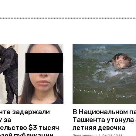
нте задержали
В Национальном п
 за
Ташкента утонула 
ельство $3 тысяч
летняя девочка
озой публикации
Происшествия
06.08.2026