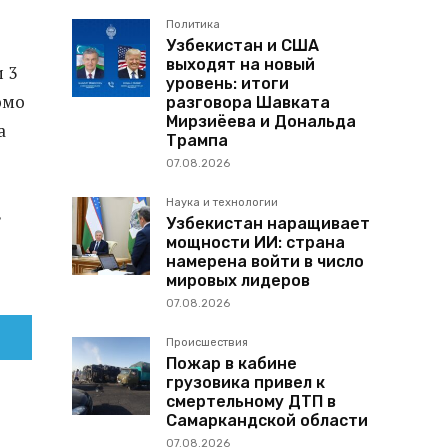
Политика
Узбекистан и США
выходят на новый
 3
уровень: итоги
омо
разговора Шавката
Мирзиёева и Дональда
а
Трампа
07.08.2026
Наука и технологии
в
Узбекистан наращивает
мощности ИИ: страна
намерена войти в число
мировых лидеров
07.08.2026
Происшествия
Пожар в кабине
грузовика привел к
смертельному ДТП в
Самаркандской области
07.08.2026