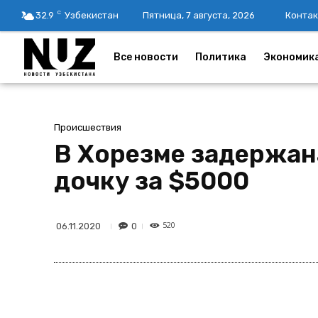
C
32.9
Узбекистан
Пятница, 7 августа, 2026
Контак
Все новости
Политика
Экономик
Происшествия
В Хорезме задержан
дочку за $5000
520
0
06.11.2020