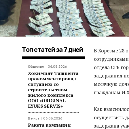
Топ статей за 7 дней
В Хорезме 28 
сотрудниками 
отдела СГБ го
Общество
06.08.2026
Хокимият Ташкента
задержания по
прокомментировал
месячную дочк
ситуацию со
строительством
гражданам И.Х. 
жилого комплекса
ООО «ORIGINAL
LYUKS SERVIS»
Как выяснилос
осуществить д
В мире
06.08.2026
Ракета компании
задержана уча