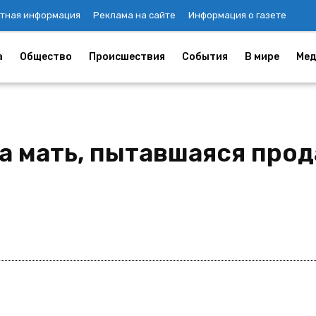
тная информация
Реклама на сайте
Информация о газете
а
Общество
Происшествия
События
В мире
Мед
а мать, пытавшаяся про