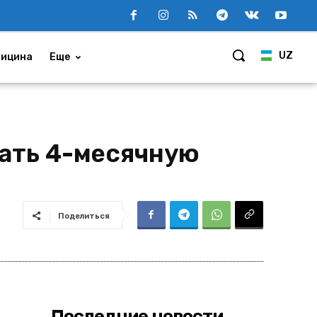
UZ
ицина
Еще
дать 4-месячную
Поделиться
Последние новости