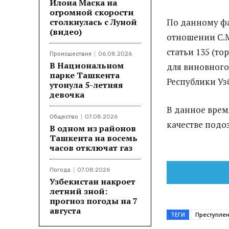
Илона Маска на
огромной скорости
столкнулась с Луной
По данному фа
(видео)
отношении С.М
статьи 135 (т
Происшествия
06.08.2026
В Национальном
для виновного
парке Ташкента
Республики Уз
утонула 5-летняя
девочка
В данное врем
Общество
07.08.2026
качестве подо
В одном из районов
Ташкента на восемь
часов отключат газ
Погода
07.08.2026
Узбекистан накроет
летний зной:
прогноз погоды на 7
августа
ТЕГИ
Преступле