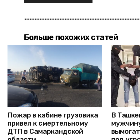
Больше похожих статей
Пожар в кабине грузовика
В Ташке
привел к смертельному
мужчину
ДТП в Самаркандской
вымогат
области
под угр