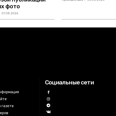
х фото
07.08.2026
Социальные сети
информация
айте
 газете
неров