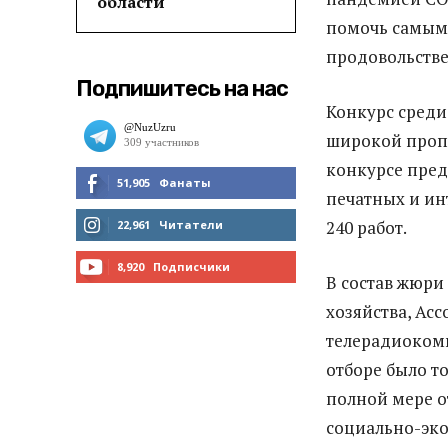
области
помочь самым 
продовольств
Подпишитесь на нас
Конкурс среди
широкой проп
конкурсе пред
51,905
Фанаты
печатных и ин
МНЕ НРАВИТСЯ
240 работ.
22,961
Читатели
ЧИТАТЬ
8,920
Подписчики
В состав жюри
ПОДПИСАТЬСЯ
хозяйства, А
телерадиоком
отборе было т
полной мере о
социально-эк