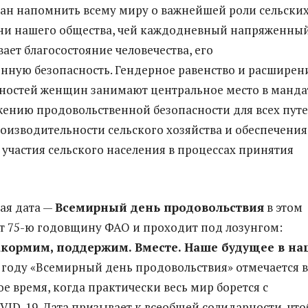
ван напомнить всему миру о важнейшей роли сельски
ни нашего общества, чей каждодневный напряженны
ает благосостояние человечества, его
нную безопасность. Гендерное равенство и расширен
ностей женщин занимают центральное место в манда
ению продовольственной безопасности для всех пут
изводительности сельского хозяйства и обеспечения
участия сельского населения в процессах принятия
ая дата —
Всемирный день продовольствия
в этом
т 75-ю годовщину ФАО и проходит под лозунгом:
акормим, поддержим. Вместе. Наше будущее в н
м году «Всемирный день продовольствия» отмечается в
е время, когда практически весь мир борется с
ID-19. Дата призывает к всеобщей солидарности, чт