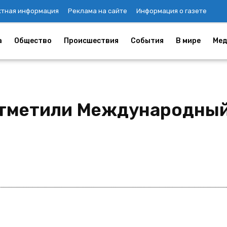
ктная информация
Реклама на сайте
Информация о газете
а
Общество
Происшествия
События
В мире
Мед
тметили Международный