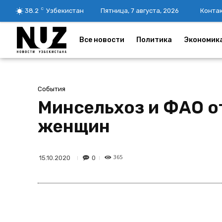
C
38.2
Узбекистан
Пятница, 7 августа, 2026
Конта
Все новости
Политика
Экономик
События
Минсельхоз и ФАО о
женщин
365
0
15.10.2020