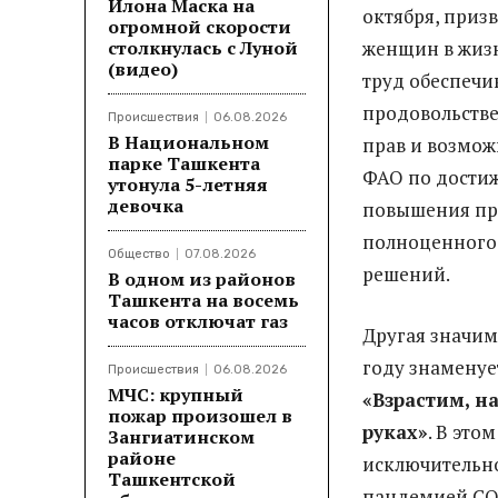
Илона Маска на
октября, приз
огромной скорости
столкнулась с Луной
женщин в жиз
(видео)
труд обеспечив
продовольстве
Происшествия
06.08.2026
В Национальном
прав и возмож
парке Ташкента
ФАО по достиж
утонула 5-летняя
девочка
повышения про
полноценного 
Общество
07.08.2026
решений.
В одном из районов
Ташкента на восемь
часов отключат газ
Другая значим
году знаменуе
Происшествия
06.08.2026
МЧС: крупный
«Взрастим, н
пожар произошел в
руках»
. В это
Зангиатинском
районе
исключительно
Ташкентской
пандемией COV