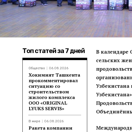
Топ статей за 7 дней
В календаре 
сельских жен
продовольств
Общество
06.08.2026
Хокимият Ташкента
организован
прокомментировал
Узбекистана
ситуацию со
строительством
Узбекистана»
жилого комплекса
ООО «ORIGINAL
Продовольст
LYUKS SERVIS»
Объединённы
В мире
06.08.2026
Международн
Ракета компании