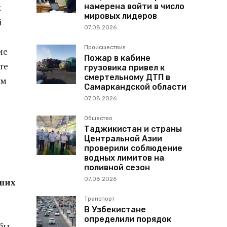
намерена войти в число
х
мировых лидеров
й
07.08.2026
Происшествия
ие
Пожар в кабине
те
грузовика привел к
смертельному ДТП в
ем
Самаркандской области
07.08.2026
Общество
Таджикистан и страны
Центральной Азии
проверили соблюдение
водных лимитов на
поливной сезон
07.08.2026
аших
Транспорт
В Узбекистане
определили порядок
обы