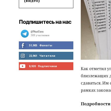
(видео)
Подпишитесь на нас
51,905
Фанаты
МНЕ НРАВИТСЯ
22,961
Читатели
ЧИТАТЬ
8,920
Подписчики
Как отметил у
близлежащих д
ПОДПИСАТЬСЯ
сдаваться. Им 
рамках закона
Подробности 