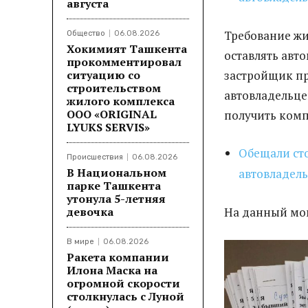
августа
Требование жи
Общество
06.08.2026
Хокимият Ташкента
оставлять авто
прокомментировал
ситуацию со
застройщик п
строительством
автовладельце
жилого комплекса
ООО «ORIGINAL
получить комп
LYUKS SERVIS»
Обещали сто
Происшествия
06.08.2026
В Национальном
автовладель
парке Ташкента
утонула 5-летняя
девочка
На данный мом
В мире
06.08.2026
Ракета компании
Илона Маска на
огромной скорости
столкнулась с Луной