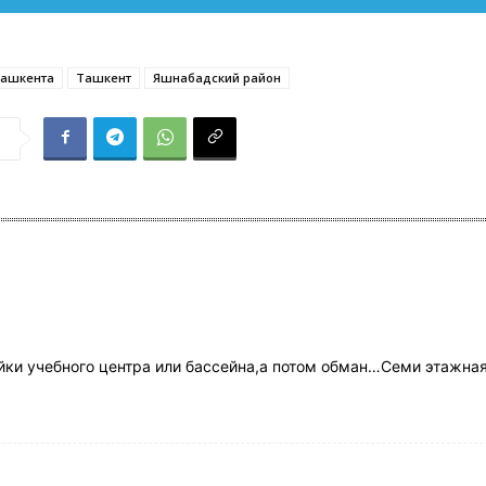
Ташкента
Ташкент
Яшнабадский район
я
ойки учебного центра или бассейна,а потом обман…Семи этажна