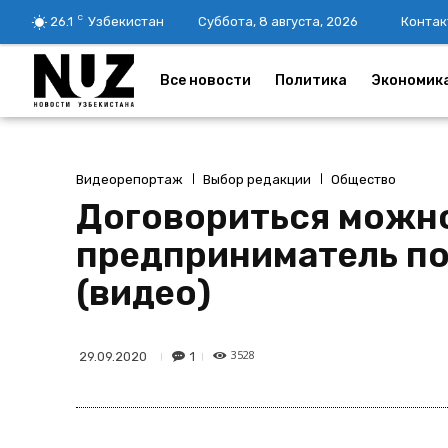
C
26.1
Узбекистан
Суббота, 8 августа, 2026
Контак
Все новости
Политика
Экономик
Видеорепортаж
Выбор редакции
Общество
Договориться можно
предприниматель по
(видео)
3528
1
29.09.2020