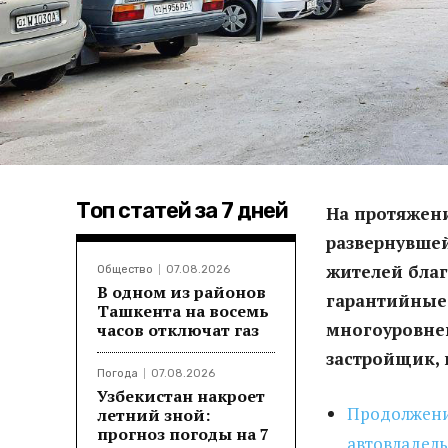
Топ статей за 7 дней
На протяжени
развернувшей
жителей бла
Общество
07.08.2026
В одном из районов
гарантийные 
Ташкента на восемь
многоуровнев
часов отключат газ
застройщик, 
Погода
07.08.2026
Узбекистан накроет
Продолжени
летний зной:
прогноз погоды на 7
автовладель