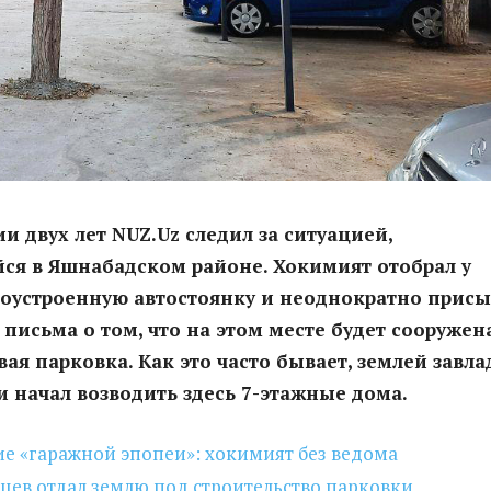
и двух лет NUZ.Uz следил за ситуацией,
ся в Яшнабадском районе. Хокимият отобрал у
гоустроенную автостоянку и неоднократно присы
письма о том, что на этом месте будет сооружен
ая парковка. Как это часто бывает, землей завла
и начал возводить здесь 7-этажные дома.
е «гаражной эпопеи»: хокимият без ведома
цев отдал землю под строительство парковки