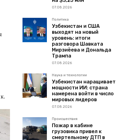
на $3,25 млн
07.08.2026
Политика
Узбекистан и США
выходят на новый
я
уровень: итоги
разговора Шавката
Мирзиёева и Дональда
Трампа
07.08.2026
Наука и технологии
Узбекистан наращивает
мощности ИИ: страна
намерена войти в число
к.
мировых лидеров
07.08.2026
Происшествия
Пожар в кабине
грузовика привел к
смертельному ДТП в