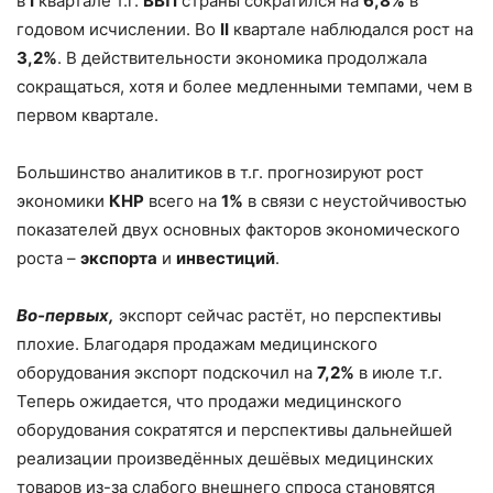
в
I
квартале т.г.
ВВП
страны сократился на
6,8%
в
годовом исчислении. Во
II
квартале наблюдался рост на
3,2%
. В действительности экономика продолжала
сокращаться, хотя и более медленными темпами, чем в
первом квартале.
Большинство аналитиков в т.г. прогнозируют рост
экономики
КНР
всего на
1%
в связи с неустойчивостью
показателей двух основных факторов экономического
роста –
экспорта
и
инвестиций
.
Во-первых,
экспорт сейчас растёт, но перспективы
плохие. Благодаря продажам медицинского
оборудования экспорт подскочил на
7,2%
в июле т.г.
Теперь ожидается, что продажи медицинского
оборудования сократятся и перспективы дальнейшей
реализации произведённых дешёвых медицинских
товаров из-за слабого внешнего спроса становятся