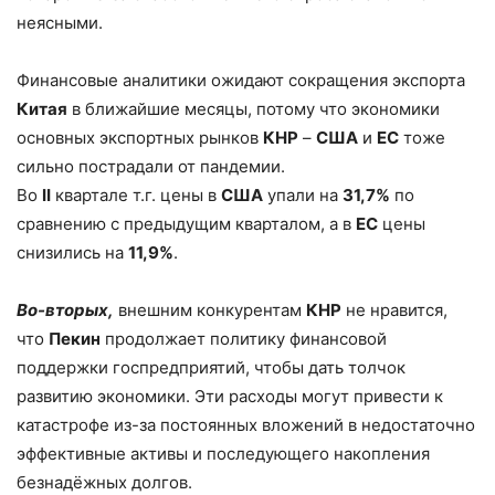
неясными.
Финансовые аналитики ожидают сокращения экспорта
Китая
в ближайшие месяцы, потому что экономики
основных экспортных рынков
КНР
–
США
и
ЕС
тоже
сильно пострадали от пандемии.
Во
II
квартале т.г. цены в
США
упали на
31,7%
по
сравнению с предыдущим кварталом, а в
ЕС
цены
снизились на
11,9%
.
Во-вторых,
внешним конкурентам
КНР
не нравится,
что
Пекин
продолжает политику финансовой
поддержки госпредприятий, чтобы дать толчок
развитию экономики. Эти расходы могут привести к
катастрофе из-за постоянных вложений в недостаточно
эффективные активы и последующего накопления
безнадёжных долгов.