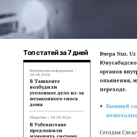
Топ статей за 7 дней
Вчера Nuz. U
Юнусабадском
органов внут
Интересная информация
04.08.2026
опьянения, м
В Ташкенте
возбудили
переходе.
уголовное дело из-за
незаконного сноса
дома
Бывший сот
пешеходно
Общество
04.08.2026
В Узбекистане
предложили
Сегодня Следс
изменить систему