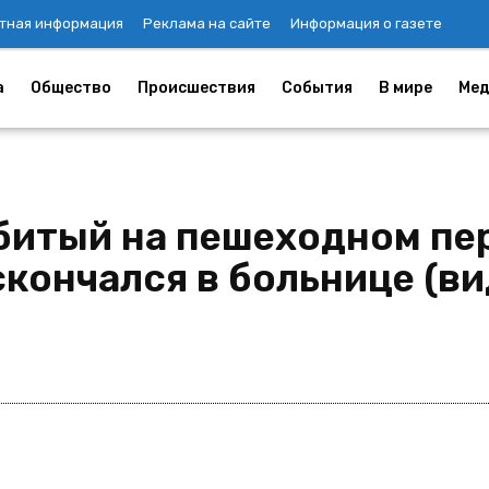
тная информация
Реклама на сайте
Информация о газете
а
Общество
Происшествия
События
В мире
Мед
сбитый на пешеходном п
кончался в больнице (ви