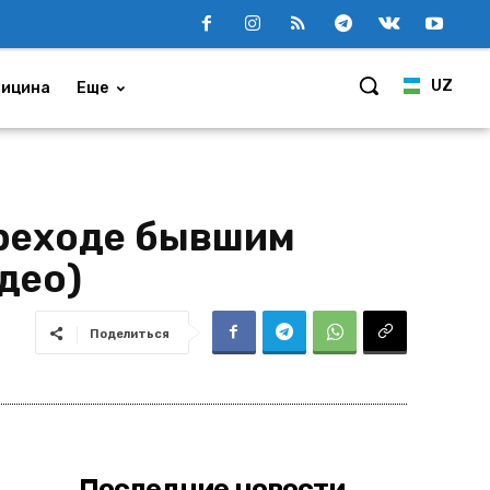
UZ
ицина
Еще
ереходе бывшим
део)
Поделиться
Последние новости