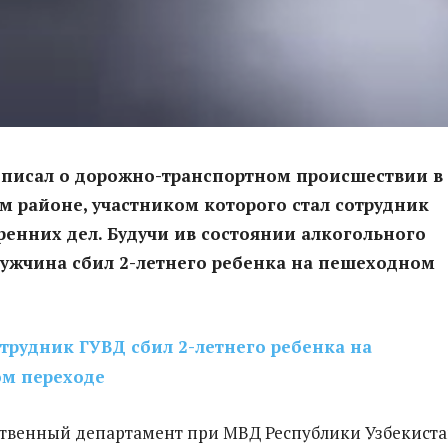
z писал о дорожно-транспортном происшествии в
 районе, участником которого стал сотрудник
ренних дел. Будучи ив состоянии алкогольного
ужчина сбил 2-летнего ребенка на пешеходном
рудник ГУВД сбил 2-летнего ребенка на
м переходе
твенный департамент при МВД Республики Узбекист