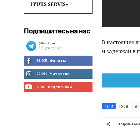
LYUKS SERVIS»
Подпишитесь на нас
В настоящее в
и задержан в 
51,905
Фанаты
МНЕ НРАВИТСЯ
22,961
Читатели
ЧИТАТЬ
8,910
Подписчики
ПОДПИСАТЬСЯ
ТЕГИ
ГУВД
ДТ
Поделитьс