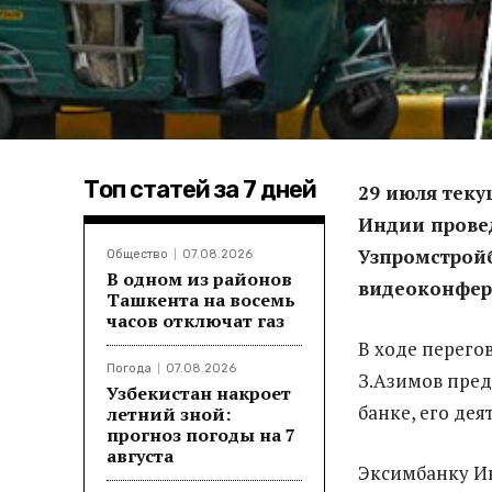
Топ статей за 7 дней
29 июля теку
Индии прове
Узпромстрой
Общество
07.08.2026
В одном из районов
видеоконфер
Ташкента на восемь
часов отключат газ
В ходе перего
Погода
07.08.2026
З.Азимов пре
Узбекистан накроет
банке, его де
летний зной:
прогноз погоды на 7
августа
Эксимбанку Ин