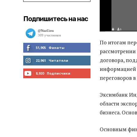
Подпишитесь на нас
По итогам пер
51,905
Фанаты
рассмотрении 
договора, по
МНЕ НРАВИТСЯ
22,961
Читатели
информацией 
ЧИТАТЬ
8,920
Подписчики
переговоров в
ПОДПИСАТЬСЯ
Эксимбанк Ин
области экспо
бизнеса. Основ
Основным фин