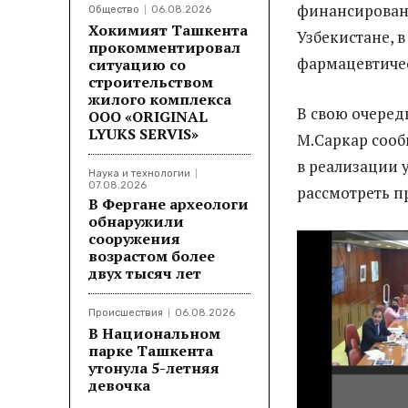
финансирован
Общество
06.08.2026
Хокимият Ташкента
Узбекистане, 
прокомментировал
фармацевтичес
ситуацию со
строительством
жилого комплекса
В свою очеред
ООО «ORIGINAL
LYUKS SERVIS»
М.Саркар сооб
в реализации 
Наука и технологии
07.08.2026
рассмотреть п
В Фергане археологи
обнаружили
сооружения
возрастом более
двух тысяч лет
Происшествия
06.08.2026
В Национальном
парке Ташкента
утонула 5-летняя
девочка