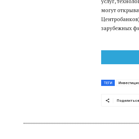
услуг, технол
могут открыва
Центробанков)
зарубежных фи
ТЕГИ
Инвестици
Поделитьс