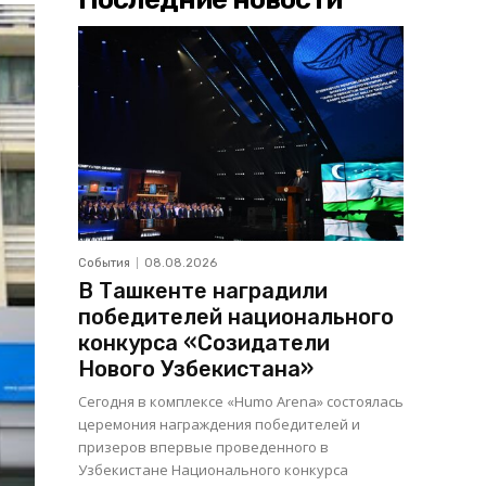
События
08.08.2026
В Ташкенте наградили
победителей национального
конкурса «Созидатели
Нового Узбекистана»
Сегодня в комплексе «Humo Arena» состоялась
церемония награждения победителей и
призеров впервые проведенного в
Узбекистане Национального конкурса