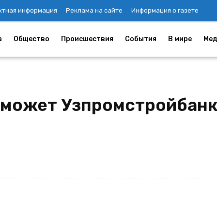
ктная информация
Реклама на сайте
Информация о газете
а
Общество
Происшествия
События
В мире
Мед
оможет Узпромстройбанк