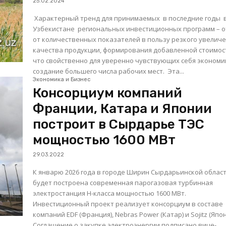
25.02.2024
Характерный тренд для принимаемых в последние годы 
Узбекистане региональных инвестиционных программ – 
от количественных показателей в пользу резкого увелич
качества продукции, формирования добавленной стоимос
что свойственно для уверенно чувствующих себя экономик
создание большего числа рабочих мест. Эта...
Экономика и Бизнес
Консорциум компаний
Франции, Катара и Японии
построит в Сырдарье ТЭС
мощностью 1600 МВт
29.03.2022
К январю 2026 года в городе Ширин Сырдарьинской облас
будет построена современная парогазовая турбинная
электростанция Н-класса мощностью 1600 МВт.
Инвестиционный проект реализует консорциум в составе
компаний EDF (Франция), Nebras Power (Катар) и Sojitz (Япон
Соглашение о закупке электроэнергии подписано вице-