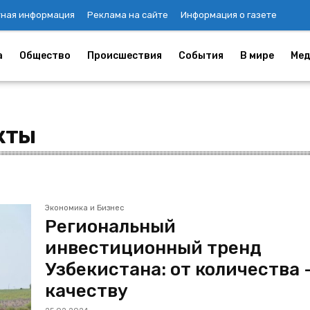
тная информация
Реклама на сайте
Информация о газете
а
Общество
Происшествия
События
В мире
Мед
кты
Экономика и Бизнес
Региональный
инвестиционный тренд
Узбекистана: от количества 
качеству