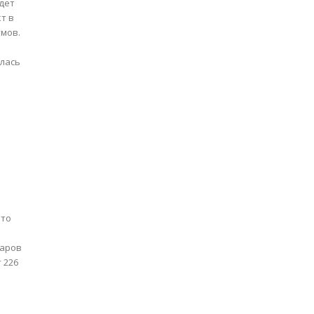
дет
т в
умов.
алась
что
ларов
 226