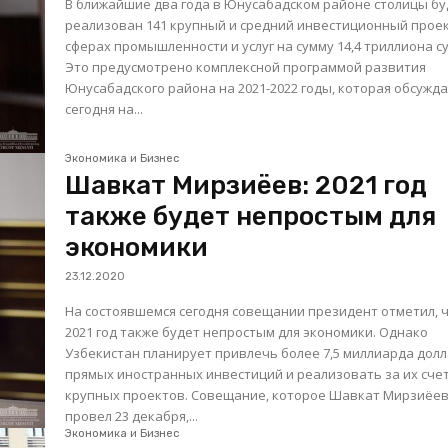
В ближайшие два года в Юнусабадском районе столицы бу
реализован 141 крупный и средний инвестиционный проек
сферах промышленности и услуг на сумму 14,4 триллиона с
Это предусмотрено комплексной программой развития
Юнусабадского района на 2021-2022 годы, которая обсужд
сегодня на...
Экономика и Бизнес
Шавкат Мирзиёев: 2021 год
также будет непростым для
экономики
23.12.2020
На состоявшемся сегодня совещании президент отметил, 
2021 год также будет непростым для экономики. Однако
Узбекистан планирует привлечь более 7,5 миллиарда дол
прямых иностранных инвестиций и реализовать за их счет
крупных проектов. Совещание, которое Шавкат Мирзиёев
провел 23 декабря,...
Экономика и Бизнес