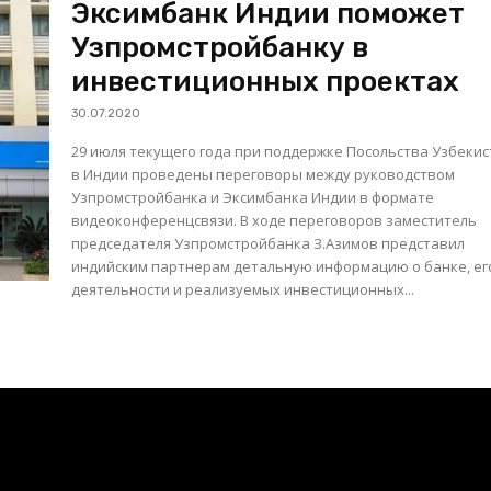
Эксимбанк Индии поможет
Узпромстройбанку в
инвестиционных проектах
30.07.2020
29 июля текущего года при поддержке Посольства Узбеки
в Индии проведены переговоры между руководством
Узпромстройбанка и Эксимбанка Индии в формате
видеоконференцсвязи. В ходе переговоров заместитель
председателя Узпромстройбанка З.Азимов представил
индийским партнерам детальную информацию о банке, ег
деятельности и реализуемых инвестиционных...