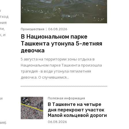
в
отход
ения
ти,
Происшествия
06.08.2026
, и
В Национальном парке
Ташкента утонула 5-летняя
девочка
5 августа на территории зоны отдыха в
Национальном парке Ташкента произошла
трагедия - в воде утонула пятилетняя
девочка. О случившемся...
ти
Полезная информация
В Ташкенте на четыре
дня перекроют участок
Малой кольцевой дороги
ия).
06.08.2026