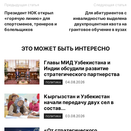
Предыдущая статья
Следующая статья
Президент НОК открыл
Для абитуриентов с
«горячую линию» для
инвалидностью выделена
спортсменов, тренеров и
двухпроцентная квота на
болельщиков
грантовое обучение в вузах
ЭТО МОЖЕТ БЫТЬ ИНТЕРЕСНО
Главы МИД Узбекистана и
Индии обсудили развитие
стратегического партнерства
04.08.2026
ПОЛИТИКА
Кыргызстан и Узбекистан
начали передачу двух сел в
состав...
03.08.2026
ПОЛИТИКА
«От стратегического