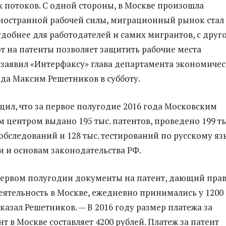
потоков. С одной стороны, в Москве произошла
ностранной рабочей силы, миграционный рынок стал
удобнее для работодателей и самих мигрантов, с друг
от на патенты позволяет защитить рабочие места
 заявил «Интерфаксу» глава департамента экономиче
да Максим Решетников в субботу.
щил, что за первое полугодие 2016 года Московским
центром выдано 195 тыс. патентов, проведено 199 ты
бследований и 128 тыс. тестирований по русскому яз
и и основам законодательства РФ.
первом полугодии документы на патент, дающий пра
еятельность в Москве, ежедневно принимались у 1200
казал Решетников. — В 2016 году размер платежа за
т в Москве составляет 4200 рублей. Платеж за патент