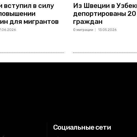
и вступил в силу
Из Швеции в Узбе
 повышении
депортированы 20
ин для мигрантов
граждан
7.06.2026
О миграции
13.05.2026
Социальные сети