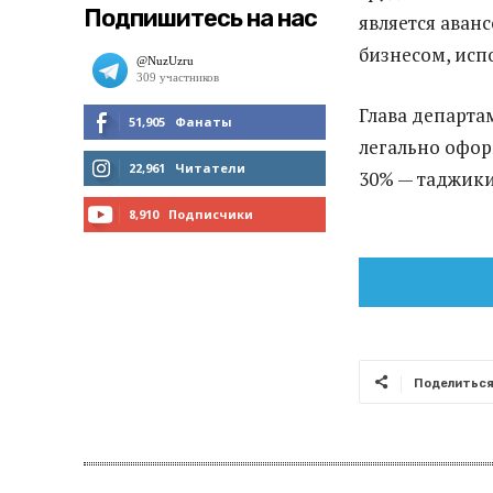
Подпишитесь на нас
является аван
бизнесом, исп
Глава департа
51,905
Фанаты
легально офор
МНЕ НРАВИТСЯ
22,961
Читатели
30% — таджики
ЧИТАТЬ
8,910
Подписчики
ПОДПИСАТЬСЯ
Поделитьс