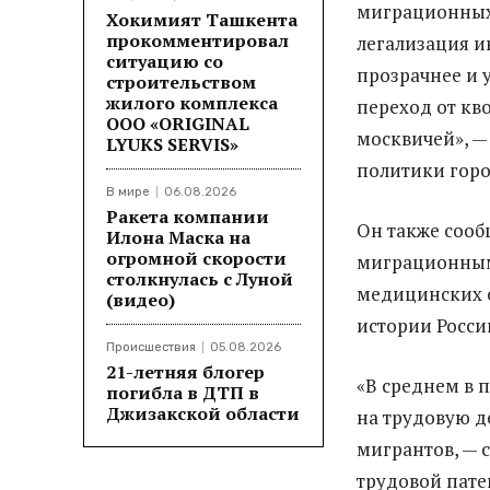
миграционных 
Хокимият Ташкента
прокомментировал
легализация и
ситуацию со
прозрачнее и 
строительством
жилого комплекса
переход от кв
ООО «ORIGINAL
москвичей», —
LYUKS SERVIS»
политики горо
В мире
06.08.2026
Ракета компании
Он также сооб
Илона Маска на
огромной скорости
миграционным 
столкнулась с Луной
медицинских о
(видео)
истории Росси
Происшествия
05.08.2026
21-летняя блогер
«В среднем в 
погибла в ДТП в
Джизакской области
на трудовую д
мигрантов, — с
трудовой патен