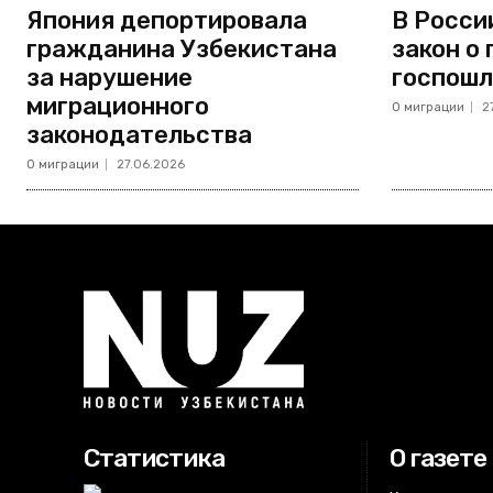
Япония депортировала
В Росси
гражданина Узбекистана
закон о
за нарушение
госпошл
миграционного
О миграции
2
законодательства
О миграции
27.06.2026
Статистика
О газете