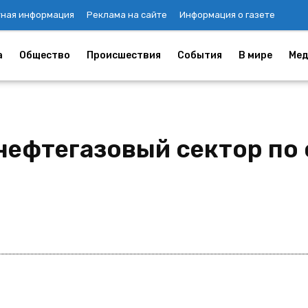
тная информация
Реклама на сайте
Информация о газете
а
Общество
Происшествия
События
В мире
Мед
нефтегазовый сектор по 