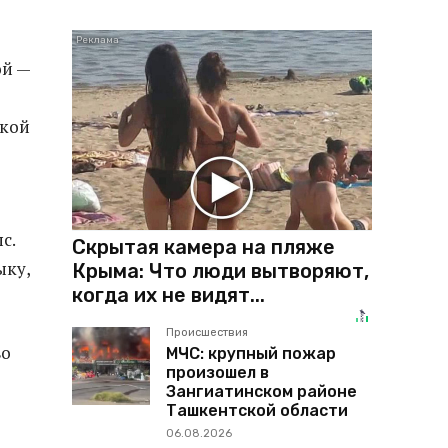
ой —
ской
с.
Скрытая камера на пляже
ыку,
Крыма: Что люди вытворяют,
когда их не видят...
Происшествия
во
МЧС: крупный пожар
произошел в
Зангиатинском районе
Ташкентской области
06.08.2026